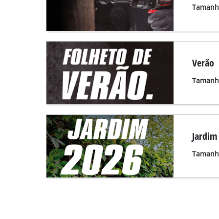
Tamanho
Verão
Tamanho
Jardim
Tamanho