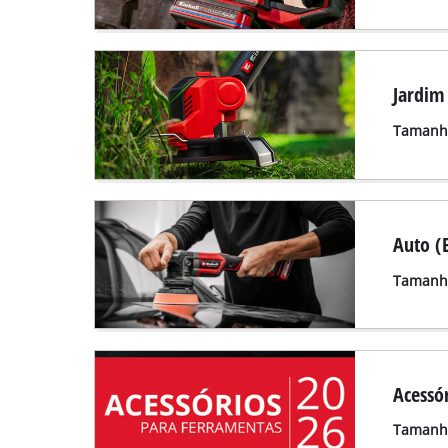
Jardim
Tamanho
Auto (
Tamanho
Acessór
Tamanho