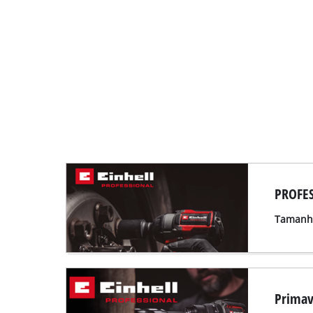
PROFE
Tamanho
Primav