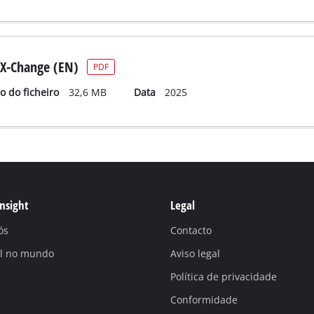
X-Change (EN)
PDF
 do ficheiro
32,6 MB
Data
2025
Insight
Legal
ós
Contacto
ll no mundo
Aviso legal
Política de privacidade
Conformidade