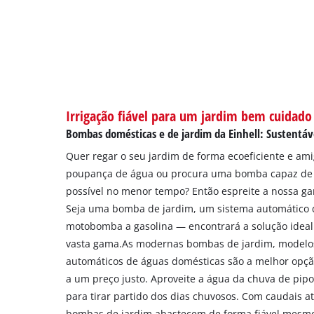
Irrigação fiável para um jardim bem cuidado
Bombas domésticas e de jardim da Einhell: Sustentáve
Quer regar o seu jardim de forma ecoeficiente e ami
poupança de água ou procura uma bomba capaz de
possível no menor tempo? Então espreite a nossa g
Seja uma bomba de jardim, um sistema automático
motobomba a gasolina — encontrará a solução ideal
vasta gama.As modernas bombas de jardim, modelos
automáticos de águas domésticas são a melhor opçã
a um preço justo. Aproveite a água da chuva de pipos
para tirar partido dos dias chuvosos. Com caudais até
bombas de jardim abastecem de forma fiável mesmo