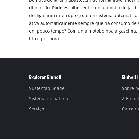
dimensão. Pode escolher entre uma bomba de jardim
desliga num interruptor) ou um sistema automático
ativa automaticamente sempre que há consumo de á
em pouco tempo? Com uma motobomba a gasolina, 
litros por hora.
Explorar Einhell
Einhell 
Sustentabilidade
Sobre n
Sistema de bateria
A Einhe
Serviço
Carreira