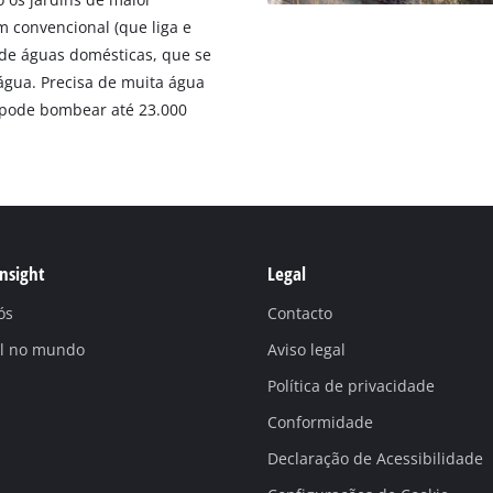
 convencional (que liga e
 de águas domésticas, que se
gua. Precisa de muita água
pode bombear até 23.000
Insight
Legal
ós
Contacto
ll no mundo
Aviso legal
Política de privacidade
Conformidade
Declaração de Acessibilidade