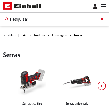
Voltar
|
Produtos
Bricolagem
Serras
Serras
Português
PT
Português
Serras tico-tico
Serras universais
S