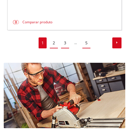
Comparar produto
1
2
3
5
...