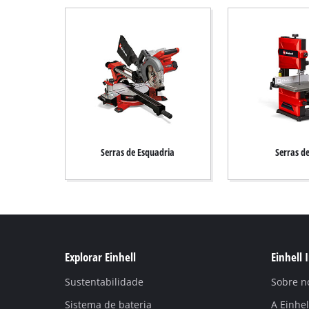
Serras de Esquadria
Serras de
Explorar Einhell
Einhell 
Sustentabilidade
Sobre n
Sistema de bateria
A Einhe