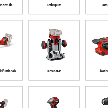
s sem fio
Berbequins
Comp
tifuncionais
Fresadoras
Lixado