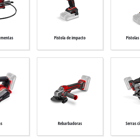
amentas
Pistola de impacto
Pistolas
as
Rebarbadoras
Serras c