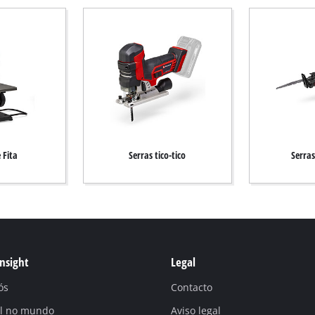
 Fita
Serras tico-tico
Serras
Insight
Legal
ós
Contacto
ll no mundo
Aviso legal