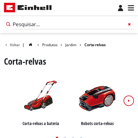
Voltar
|
Produtos
Jardim
Corta-relvas
Corta-relvas
Corta-relvas a bateria
Robots corta-relvas
C
Português
PT
Português