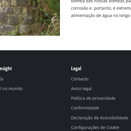
bomba das nossas bombas para 
corrosão e, portanto, é extrem
alimentação de água no longo 
Insight
Legal
ós
Contacto
ll no mundo
Aviso legal
Política de privacidade
Conformidade
Declaração de Acessibilidade
Configurações de Cookie