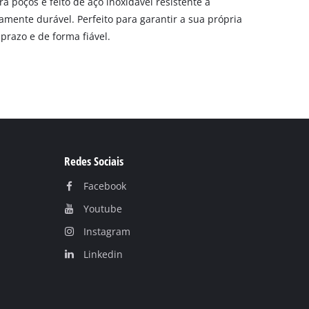
poços é feito de aço inoxidável resistente à
amente durável. Perfeito para garantir a sua própria
prazo e de forma fiável.
Redes Sociais
Facebook
Youtube
Instagram
Linkedin