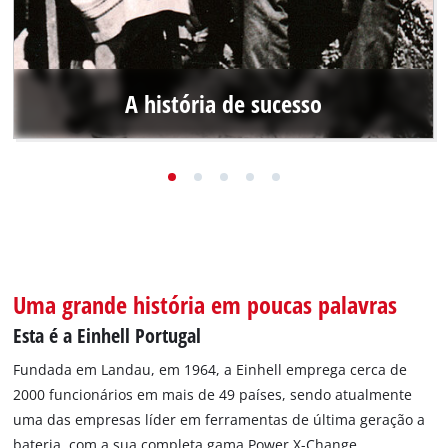
A história de sucesso
Quando Hans Einhell pediu ao seu sobrinho Josef
Thannhuber para assumir a empresa em 1964, o jovem
empresário não fazia ideia da história de sucesso que
estava prestes a escrever.
Aceda à história de sucesso
Uma grande história em poucas palavras
Esta é a Einhell Portugal
Fundada em Landau, em 1964, a Einhell emprega cerca de
2000 funcionários em mais de 49 países, sendo atualmente
uma das empresas líder em ferramentas de última geração a
bateria, com a sua completa gama Power X-Change.