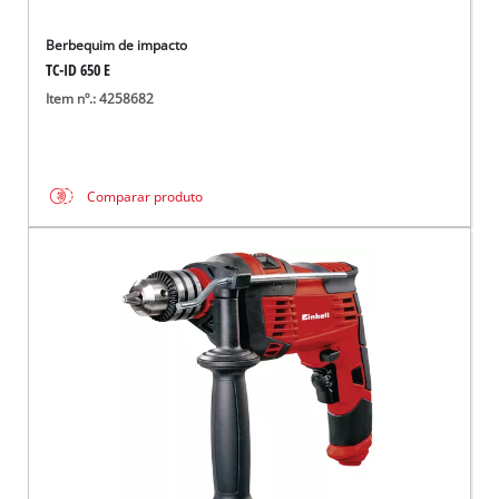
Berbequim de impacto
TC-ID 650 E
Item nº.: 4258682
Comparar produto