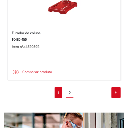
Furador de coluna
TC-BD 450
Item nº.: 4520592
Comparar produto
1
2