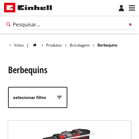
Voltar
|
Produtos
Bricolagem
Berbequins
Berbequins
selecionar filtro
Português
PT
Português