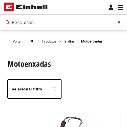
Voltar
|
Produtos
Jardim
Motoenxadas
Motoenxadas
selecionar filtro
Português
PT
Português