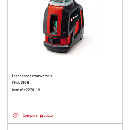
English
Laser linhas transversais
TE-LL 360 G
Item nº.: 2270119
Comparar produto