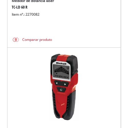
Medidor de distância laser
TC-LD 60 R
Item nº.: 2270082
Comparar produto