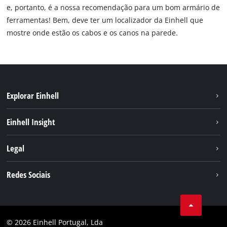
e, portanto, é a nossa recomendação para um bom armário de
ferramentas! Bem, deve ter um localizador da Einhell que
mostre onde estão os cabos e os canos na parede.
Explorar Einhell
Sustentabilidade
Einhell Insight
Sistema de bateria
Sobre nós
Legal
Serviço
A Einhell no mundo
Contacto
Redes Sociais
Carreira
Aviso legal
Facebook
Política de privacidade
Youtube
Conformidade
© 2026 Einhell Portugal, Lda