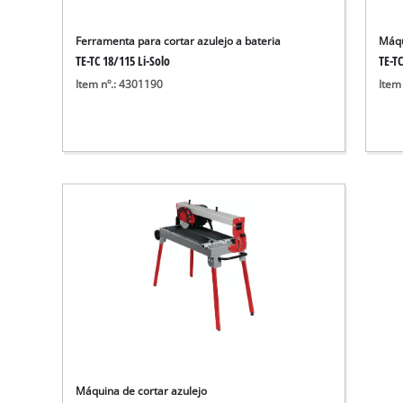
Ferramenta para cortar azulejo a bateria
Máqu
TE-TC 18/115 Li-Solo
TE-TC
Item nº.: 4301190
Item
Máquina de cortar azulejo