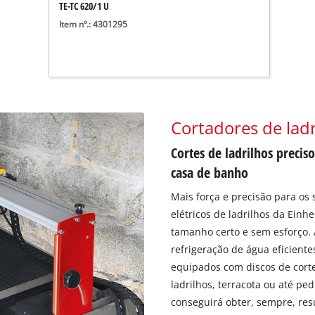
TE-TC 620/1 U
Item nº.: 4301295
Cortadores de ladr
Cortes de ladrilhos precis
casa de banho
Mais força e precisão para os 
elétricos de ladrilhos da Einh
tamanho certo e sem esforço.
refrigeração de água eficiente
equipados com discos de cort
ladrilhos, terracota ou até pe
conseguirá obter, sempre, res