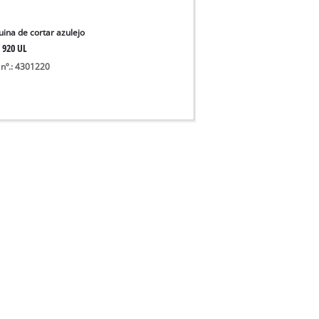
ina de cortar azulejo
 920 UL
 nº.: 4301220