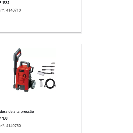
P 1334
 nº.: 4140710
dora de alta pressão
P 130
 nº.: 4140750