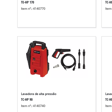
TE-HP 170
TC-H
Item nº.: 4140770
Item
Lavadora de alta pressão
Lava
TC-HP 90
TC-H
Item nº.: 4140740
Item