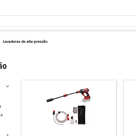
Lavadoras de alta pressão
ão
a
 a