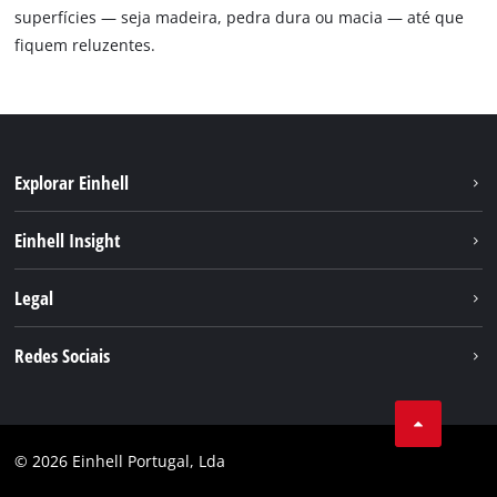
superfícies — seja madeira, pedra dura ou macia — até que
fiquem reluzentes.
Explorar Einhell
Sustentabilidade
Einhell Insight
Sistema de bateria
Sobre nós
Legal
Serviço
A Einhell no mundo
Contacto
Redes Sociais
Carreira
Aviso legal
Facebook
Política de privacidade
Youtube
Conformidade
© 2026 Einhell Portugal, Lda
Instagram
Declaração de Acessibilidade