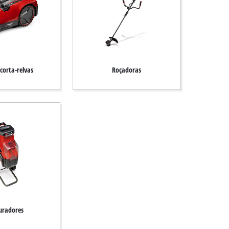
corta-relvas
Roçadoras
turadores