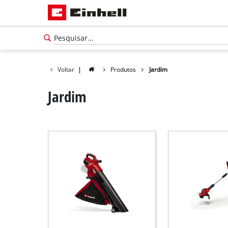
Voltar
|
Produtos
Jardim
Jardim
Português
PT
Português