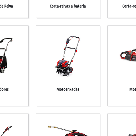
de Relva
Corta-relvas a bateria
Corta-re
adores
Motoenxadas
Mot