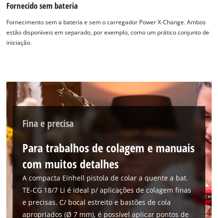
Fornecido sem bateria
Fornecimento sem a bateria e sem o carregador Power X-Change. Ambos
estão disponíveis em separado, por exemplo, como um prático conjunto de
iniciação.
Fina e precisa
Para trabalhos de colagem e manuais
Precisamos do seu consentimento para
carregar o serviço Google Maps!
com muitos detalhes
A compacta Einhell pistola de colar a quente a bat.
This content is not permitted to load due
to trackers that are not disclosed to the
TE-CG 18/7 Li é ideal p/ aplicações de colagem finas
visitor. The website owner needs to setup
e precisas. C/ bocal estreito e bastões de cola
the site with their CMP to add this content
apropriados (Ø 7 mm), é possível aplicar pontos de