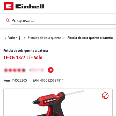
Bricolagem
Voltar
|
Pistolas de cola quente
Pistola de cola quente a bateria
Pistola de cola quente a bateria
TE-CG 18/7 Li - Solo
Item nº:
4522205
EAN:
4006825687811
Português
PT
Português