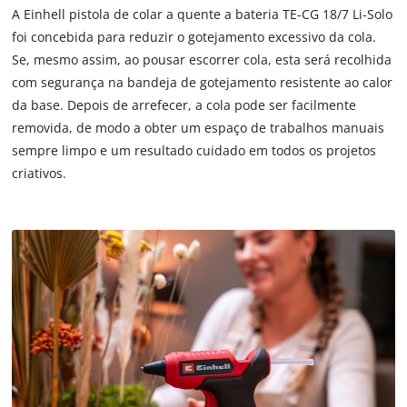
due
A Einhell pistola de colar a quente a bateria TE-CG 18/7 Li-Solo
to
foi concebida para reduzir o gotejamento excessivo da cola.
trackers
Se, mesmo assim, ao pousar escorrer cola, esta será recolhida
that
are
com segurança na bandeja de gotejamento resistente ao calor
not
da base. Depois de arrefecer, a cola pode ser facilmente
disclosed
removida, de modo a obter um espaço de trabalhos manuais
to
sempre limpo e um resultado cuidado em todos os projetos
the
criativos.
visitor.
The
website
owner
needs
to
setup
the
site
with
their
CMP
to