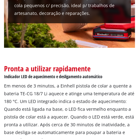
to the list of technologies used.
cola pequenos c/ precisão, ideal p/ trabalhos de
Powered by
Usercentrics Consent
artesanato, decoração e reparações.
Management Platform
Pronta a utilizar rapidamente
Indicador LED de aquecimento e desligamento automático
Em menos de 3 minutos, a Einhell pistola de colar a quente a
bateria TE-CG 18/7 Li aquece e atinge uma temperatura de até
180 °C. Um LED integrado indica o estado de aquecimento:
Quando está ligada na base, o LED fica vermelho enquanto a
pistola de colar está a aquecer. Quando o LED está verde, está
pronta a utilizar. Após cerca de 30 minutos de inatividade, a
base desliga-se automaticamente para poupar a bateria e