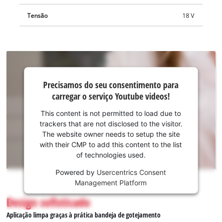
ergonómico garante um trabalho sem esforço, enquanto que
Tensão
18 V
o gatilho de dois dedos permite uma dosagem precisa da cola.
A base dispõe de uma função de desligamento automático
após 30 minutos sem utilização, para proteger a bateria Power
X-Change em utilização. Estão incluídos três bastões de cola
(Ø 7 mm) estão no âmbito de fornecimento. Fornecim. ocorre
Precisamos do
s/ a bat. e carreg., dispon. em separado.
Precisamos do seu consentimento para
seu
carregar o serviço Youtube videos!
consentimento
para carregar o
This content is not permitted to load due to
serviço
trackers that are not disclosed to the visitor.
Youtube!
The website owner needs to setup the site
with their CMP to add this content to the list
This
of technologies used.
content
is
Powered by
Usercentrics Consent
not
Management Platform
permitted
Design sofisticado
to
load
Aplicação limpa graças à prática bandeja de gotejamento