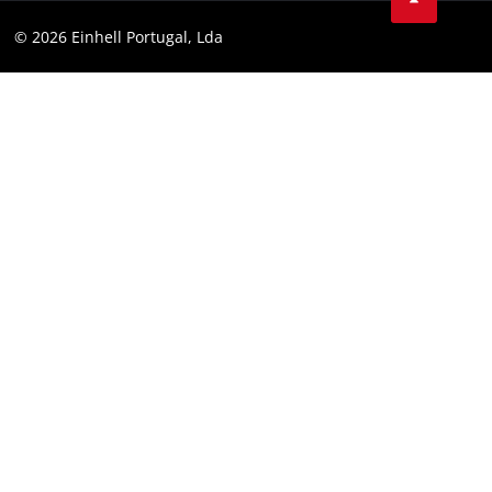
Youtube
Conformidade
© 2026 Einhell Portugal, Lda
Instagram
Declaração de Acessibilidade
Linkedin