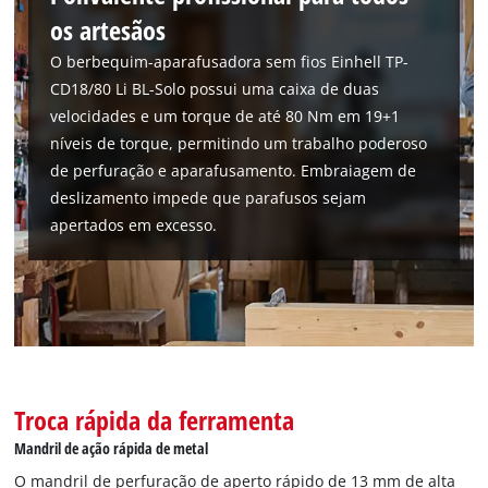
os artesãos
O berbequim-aparafusadora sem fios Einhell TP-
CD18/80 Li BL-Solo possui uma caixa de duas
velocidades e um torque de até 80 Nm em 19+1
níveis de torque, permitindo um trabalho poderoso
de perfuração e aparafusamento. Embraiagem de
deslizamento impede que parafusos sejam
apertados em excesso.
Precisamos do seu consentimento para
carregar o serviço Google Maps!
Troca rápida da ferramenta
This content is not permitted to load due
to trackers that are not disclosed to the
Mandril de ação rápida de metal
visitor. The website owner needs to setup
O mandril de perfuração de aperto rápido de 13 mm de alta