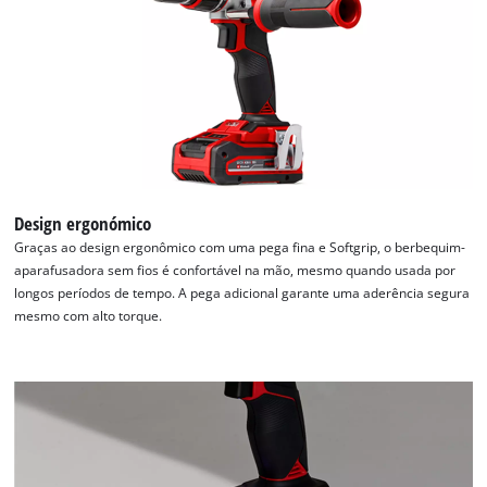
used.
Powered
by
Usercentrics
Consent
Management
Platform
Design ergonómico
Graças ao design ergonômico com uma pega fina e Softgrip, o berbequim-
aparafusadora sem fios é confortável na mão, mesmo quando usada por
longos períodos de tempo. A pega adicional garante uma aderência segura
mesmo com alto torque.