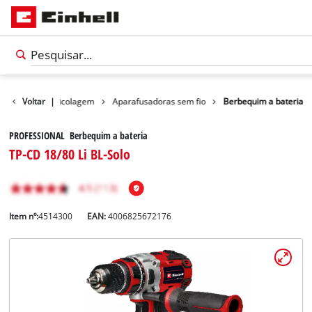
Produtos
Voltar
Bricolagem
|
Aparafusadoras sem fio
Berbequim a bateria
PROFESSIONAL Berbequim a bateria
TP-CD 18/80 Li BL-Solo
Item nº:
4514300
EAN:
4006825672176
Português
PT
Português