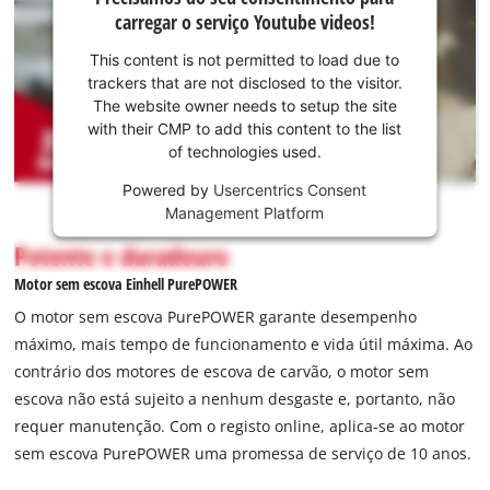
seu
carregar o serviço Youtube videos!
consentimento
para carregar o
This content is not permitted to load due to
serviço
trackers that are not disclosed to the visitor.
Youtube!
The website owner needs to setup the site
with their CMP to add this content to the list
This
of technologies used.
content
is
Powered by
Usercentrics Consent
not
Management Platform
permitted
Potente e duradouro
to
load
Motor sem escova Einhell PurePOWER
due
O motor sem escova PurePOWER garante desempenho
to
máximo, mais tempo de funcionamento e vida útil máxima. Ao
trackers
contrário dos motores de escova de carvão, o motor sem
that
are
escova não está sujeito a nenhum desgaste e, portanto, não
not
requer manutenção. Com o registo online, aplica-se ao motor
disclosed
sem escova PurePOWER uma promessa de serviço de 10 anos.
to
the