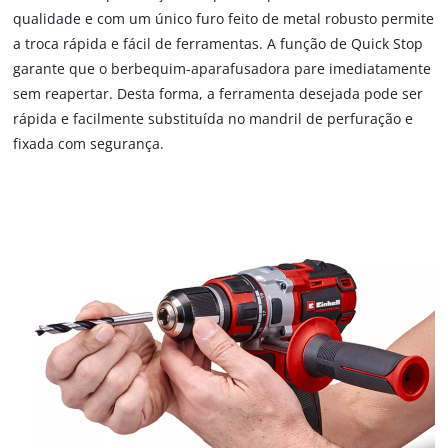
the site with their CMP to add this content
qualidade e com um único furo feito de metal robusto permite
to the list of technologies used.
a troca rápida e fácil de ferramentas. A função de Quick Stop
Powered by
Usercentrics Consent
garante que o berbequim-aparafusadora pare imediatamente
Management Platform
sem reapertar. Desta forma, a ferramenta desejada pode ser
rápida e facilmente substituída no mandril de perfuração e
fixada com segurança.