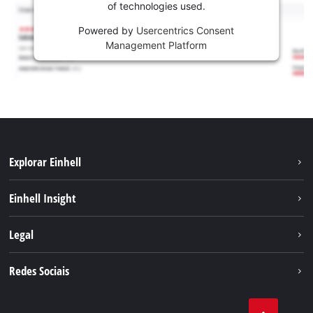
of technologies used.
Powered by
Usercentrics Consent
Management Platform
Explorar Einhell
Sustentabilidade
Einhell Insight
Sistema de bateria
Sobre nós
Legal
Serviço
A Einhell no mundo
Contacto
Redes Sociais
Carreira
Aviso legal
Facebook
Política de privacidade