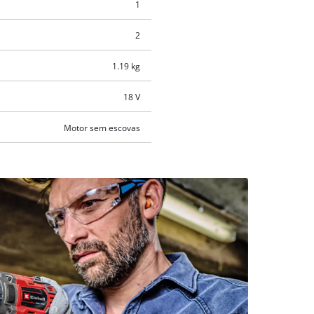
1
2
1.19 kg
18 V
Motor sem escovas