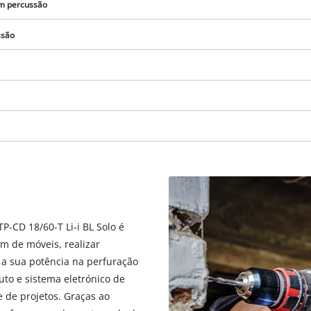
visitor. The website owner needs to setup
om percussão
the site with their CMP to add this content
to the list of technologies used.
ssão
Powered by
Usercentrics Consent
Management Platform
P-CD 18/60-T Li-i BL Solo é
em de móveis, realizar
a sua potência na perfuração
uto e sistema eletrónico de
 de projetos. Graças ao