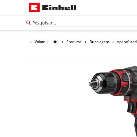
Voltar
|
Produtos
Bricolagem
Aparafusad
Português
PT
Português