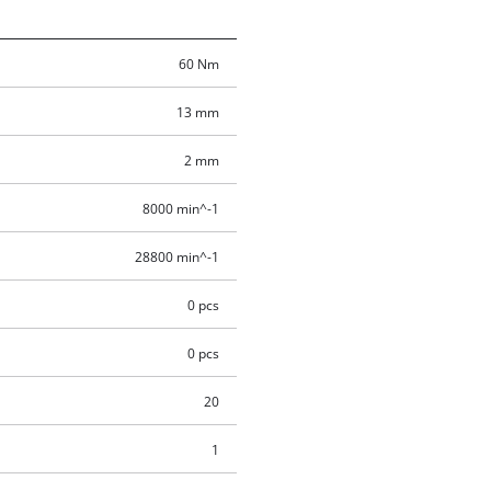
60 Nm
13 mm
2 mm
8000 min^-1
28800 min^-1
0 pcs
0 pcs
20
1