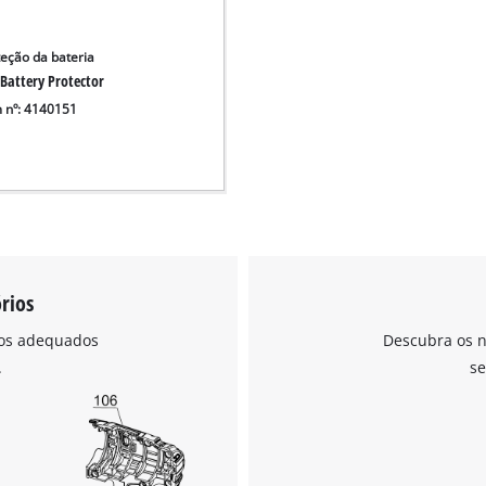
visitor. The website owner needs to setup
the site with their CMP to add this content
to the list of technologies used.
teção da bateria
Battery Protector
Powered by
Usercentrics Consent
m nº: 4140151
Management Platform
rios
ios adequados
Descubra os n
.
se