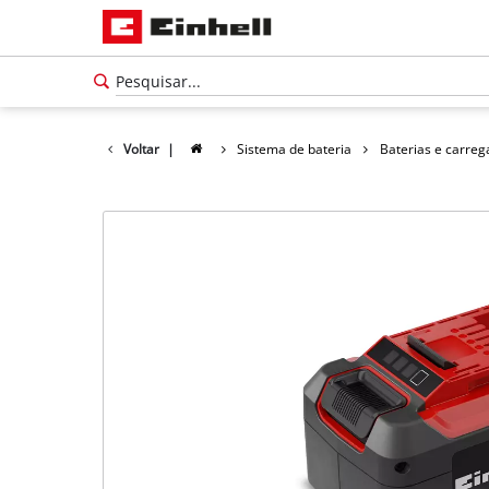
Voltar
|
Sistema de bateria
Baterias e carre
Português
PT
Português