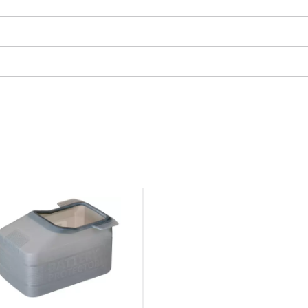
Precisamos do seu consentimento para
carregar o serviço Google Maps!
This content is not permitted to load due
to trackers that are not disclosed to the