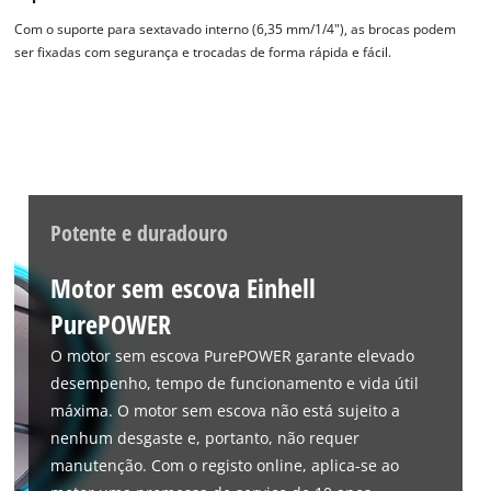
Precisamos do seu consentimento para
Com o suporte para sextavado interno (6,35 mm/1/4"), as brocas podem
carregar o serviço Google Maps!
ser fixadas com segurança e trocadas de forma rápida e fácil.
This content is not permitted to load due
to trackers that are not disclosed to the
visitor. The website owner needs to setup
the site with their CMP to add this content
to the list of technologies used.
Powered by
Usercentrics Consent
Potente e duradouro
Management Platform
Motor sem escova Einhell
PurePOWER
O motor sem escova PurePOWER garante elevado
desempenho, tempo de funcionamento e vida útil
máxima. O motor sem escova não está sujeito a
nenhum desgaste e, portanto, não requer
manutenção. Com o registo online, aplica-se ao