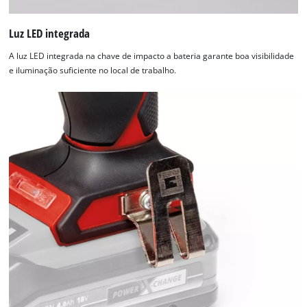
owner
needs
Luz LED integrada
to
setup
A luz LED integrada na chave de impacto a bateria garante boa visibilidade
the
e iluminação suficiente no local de trabalho.
site
with
their
CMP
to
add
this
content
to
the
list
of
technologies
used.
Powered