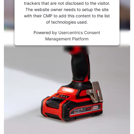
serviço
trackers that are not disclosed to the visitor.
Youtube!
The website owner needs to setup the site
with their CMP to add this content to the list
This
of technologies used.
content
is
Powered by
Usercentrics Consent
not
Management Platform
permitted
to
load
due
to
trackers
that
are
not
disclosed
to
the
visitor.
The
website