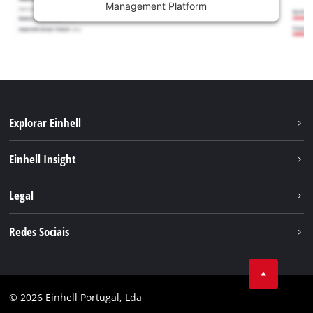
Management Platform
Explorar Einhell
Sustentabilidade
Einhell Insight
Sistema de bateria
Sobre nós
Legal
Serviço
A Einhell no mundo
Contacto
Redes Sociais
Carreira
Aviso legal
Facebook
Política de privacidade
Youtube
Conformidade
© 2026 Einhell Portugal, Lda
Instagram