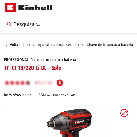
os
Voltar
Bricolagem
|
Aparafusadoras sem fio
Chave de impacto a bateria
PROFESSIONAL Chave de impacto a bateria
TP-CI 18/220 Li BL - Solo
Item nº:
4510085
EAN:
4006825675146
Português
PT
Português