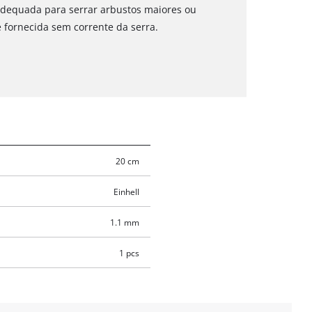
 adequada para serrar arbustos maiores ou
é fornecida sem corrente da serra.
20 cm
Einhell
1.1 mm
1 pcs