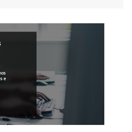
s
mos
s e