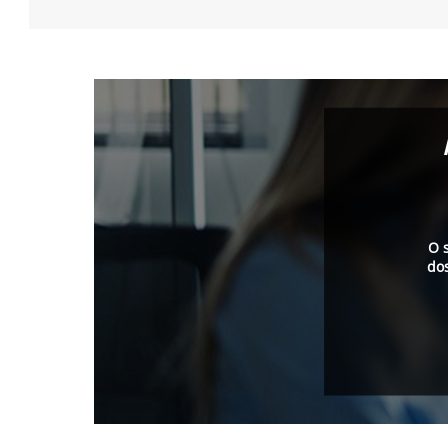
O 
do