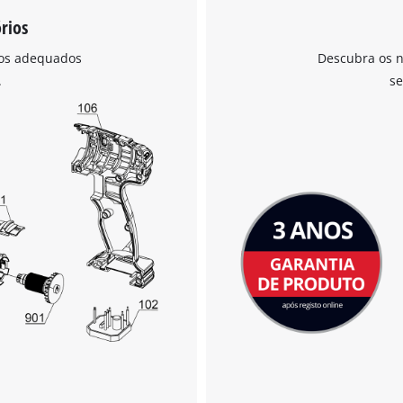
rios
ios adequados
Descubra os n
Precisamos do seu consentimento para
.
se
carregar o serviço Google Maps!
This content is not permitted to load due
to trackers that are not disclosed to the
visitor. The website owner needs to setup
the site with their CMP to add this content
to the list of technologies used.
Powered by
Usercentrics Consent
Management Platform