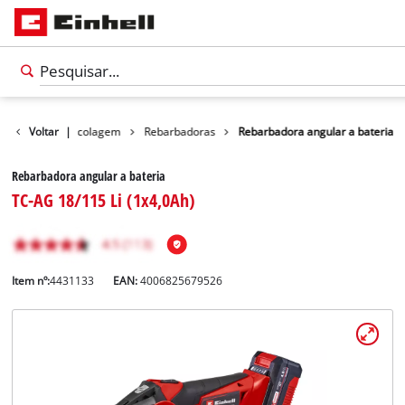
Produtos
Voltar
Bricolagem
|
Rebarbadoras
Rebarbadora angular a bateria
Rebarbadora angular a bateria
TC-AG 18/115 Li (1x4,0Ah)
Item nº:
4431133
EAN:
4006825679526
Português
PT
Português