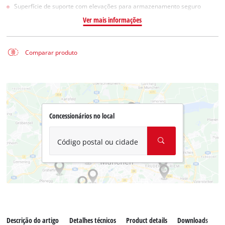
Superfície de suporte com elevações para armazenamento seguro
Ver mais informações
Comparar produto
Concessionários no local
Código postal ou cidade
Descrição do artigo
Detalhes técnicos
Product details
Downloads
Pe