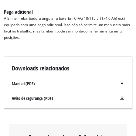
Pega adicional
A Einhell rebarbadora angular a bateria TC-AG 18/115 Li (1x4,0 Ah) está
equipada com uma pega adicional. Isso não só permite um manuseio mais
fácil no trabalho, mas também pode ser montado na ferramenta em 3
Precisamos do seu consentimento para
posições.
carregar o serviço Google Maps!
This content is not permitted to load due
to trackers that are not disclosed to the
Downloads relacionados
visitor. The website owner needs to setup
the site with their CMP to add this content
to the list of technologies used.
Manual (PDF)
Powered by
Usercentrics Consent
Management Platform
Aviso de segurança (PDF)