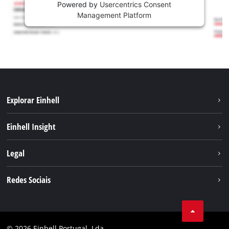
Powered by
Usercentrics Consent
Management Platform
Explorar Einhell
Sustentabilidade
Einhell Insight
Sistema de bateria
Sobre nós
Legal
Serviço
A Einhell no mundo
Contacto
Redes Sociais
Carreira
Aviso legal
Facebook
Política de privacidade
Youtube
Conformidade
© 2026 Einhell Portugal, Lda