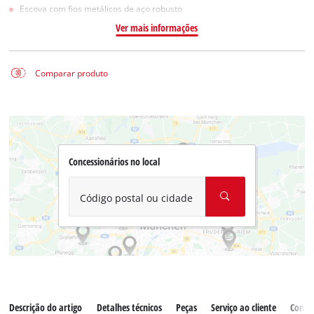
Escova com fios metálicos de aço robusto
Ver mais informações
Comparar produto
Concessionários no local
Código postal ou cidade
Descrição do artigo
Detalhes técnicos
Peças
Serviço ao cliente
Comen