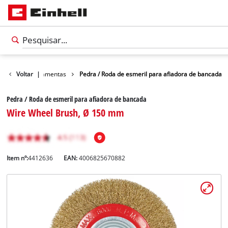
órios para ferramentas
Voltar
|
Pedra / Roda de esmeril para afiadora de bancada
Pedra / Roda de esmeril para afiadora de bancada
Wire Wheel Brush, Ø 150 mm
Item nº:
4412636
EAN:
4006825670882
Português
PT
Português