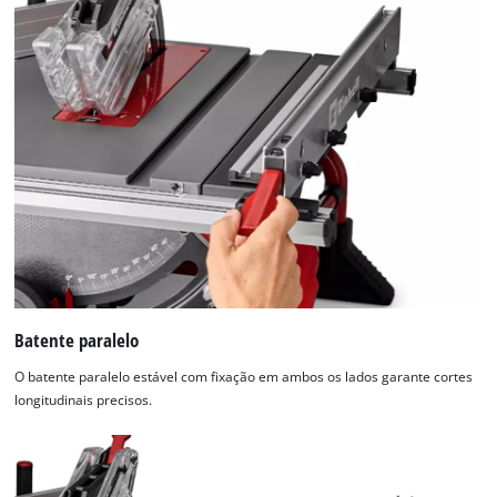
Precisamos do seu consentimento para
carregar o serviço Google Maps!
This content is not permitted to load due
to trackers that are not disclosed to the
Batente paralelo
visitor. The website owner needs to setup
the site with their CMP to add this content
O batente paralelo estável com fixação em ambos os lados garante cortes
to the list of technologies used.
longitudinais precisos.
Powered by
Usercentrics Consent
Management Platform