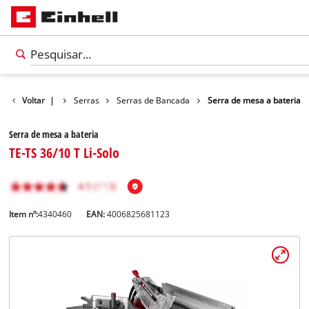
Bricolagem
Voltar
|
Serras
Serras de Bancada
Serra de mesa a bateria
Serra de mesa a bateria
TE-TS 36/10 T Li-Solo
Item nº:
4340460
EAN:
4006825681123
Português
PT
Português