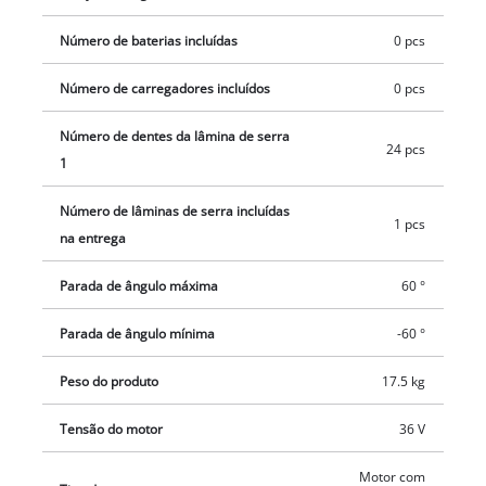
serra circular de mesa a bateria TE-TS 36/10 T Li-Solo é
fornecida com uma lâmina de serra HW/TCT Ø 254. As
Número de baterias incluídas
0 pcs
baterias e o carregador são vendidos em separado, por
Número de carregadores incluídos
0 pcs
exemplo, como um prático conjunto de iniciação.
Número de dentes da lâmina de serra
24 pcs
1
Número de lâminas de serra incluídas
1 pcs
na entrega
Parada de ângulo máxima
60 °
Parada de ângulo mínima
-60 °
Peso do produto
17.5 kg
Tensão do motor
36 V
Motor com