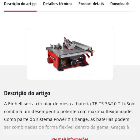
Descrição do artigo
Detalhes técnicos
Product details
Downloads
Pe
Descrição do artigo
A Einhell serra circular de mesa a bateria TE-TS 36/10 T Li-Solo
combina um desempenho potente com máxima flexibilidade.
Como parte do sistema Power X-Change, as baterias podem
ser combinadas de forma flexível dentro da gama. Graças à
tecnologia Twin-Pack, a serra funciona com duas baterias de
Ver mais informações