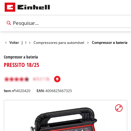
 para automóvel
Voltar
|
Compressores para automóvel
Compressor a bateria
Compressor a bateria
PRESSITO 18/25
Item nº:
4020420
EAN:
4006825667325
Português
PT
Português