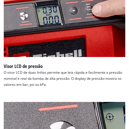
Precisamos do seu consentimento para
carregar o serviço Google Maps!
This content is not permitted to load due
to trackers that are not disclosed to the
visitor. The website owner needs to setup
the site with their CMP to add this content
to the list of technologies used.
Visor LCD de pressão
Powered by
Usercentrics Consent
Management Platform
O visor LCD de duas linhas permite que leia rápida e facilmente a pressão
nominal e real da bomba de alta pressão. O display de pressão mostra os
valores em bar, psi ou kPa.