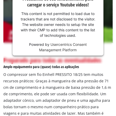
seu
carregar o serviço Youtube videos!
consentimento
para carregar o
This content is not permitted to load due to
serviço
trackers that are not disclosed to the visitor.
Youtube!
The website owner needs to setup the site
with their CMP to add this content to the list
This
of technologies used.
content
is
Powered by
Usercentrics Consent
not
Management Platform
permitted
Preparado para todas as eventualidades
to
load
Amplo equipamento para (quase) todas as aplicações
due
O compressor sem fio Einhell PRESSITO 18/25 tem muitos
to
recursos práticos: Graças à mangueira de alta pressão de 71
trackers
cm de comprimento e à mangueira de baixa pressão de 1,6 m
that
are
de comprimento, ele pode ser usada com flexibilidade. Um
not
adaptador cónico, um adaptador de pneu e uma agulha para
disclosed
bolas tornam o mesmo num companheiro prático para
to
viagens e para muitas atividades de lazer. Mas também é
the