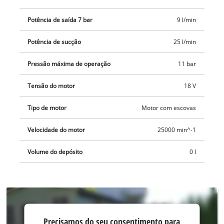
lugar sem bateria e carregador. Estes estão disponíveis em
separado, por ex., como um prático conjunto de iniciação da
Potência de saída 7 bar
9 l/min
Einhell.
Potência de sucção
25 l/min
Pressão máxima de operação
11 bar
Tensão do motor
18 V
Tipo de motor
Motor com escovas
Velocidade do motor
25000 min^-1
Volume do depósito
0 l
Precisamos do
Precisamos do seu consentimento para