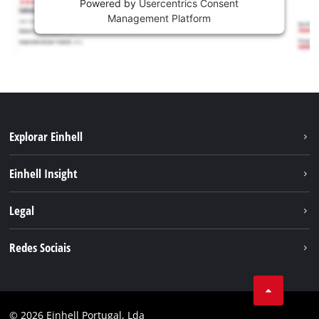
Powered by
Usercentrics Consent
Management Platform
Explorar Einhell
Sustentabilidade
Einhell Insight
Sistema de bateria
Sobre nós
Legal
Serviço
A Einhell no mundo
Contacto
Redes Sociais
Carreira
Aviso legal
Facebook
Política de privacidade
Youtube
Conformidade
© 2026 Einhell Portugal, Lda