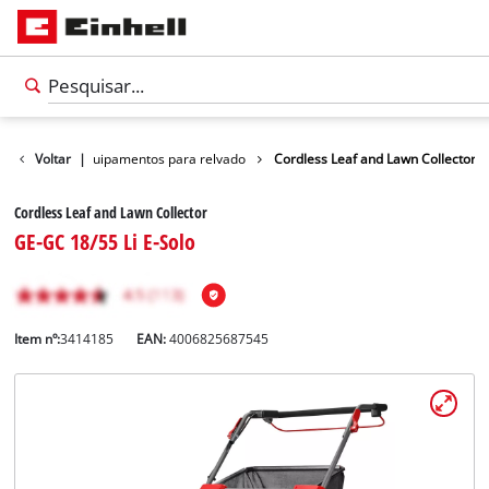
s
Outros equipamentos para relvado
Voltar
|
Cordless Leaf and Lawn Collector
Cordless Leaf and Lawn Collector
GE-GC 18/55 Li E-Solo
Item nº:
3414185
EAN:
4006825687545
Português
PT
Português