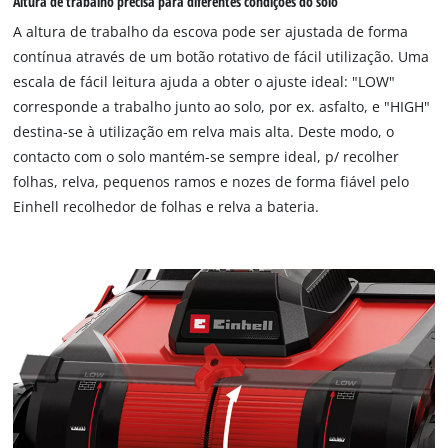
Altura de trabalho precisa para diferentes condições do solo
due
A altura de trabalho da escova pode ser ajustada de forma
to
contínua através de um botão rotativo de fácil utilização. Uma
trackers
escala de fácil leitura ajuda a obter o ajuste ideal: "LOW"
that
are
corresponde a trabalho junto ao solo, por ex. asfalto, e "HIGH"
not
destina-se à utilização em relva mais alta. Deste modo, o
disclosed
contacto com o solo mantém-se sempre ideal, p/ recolher
to
folhas, relva, pequenos ramos e nozes de forma fiável pelo
the
Einhell recolhedor de folhas e relva a bateria.
visitor.
The
website
owner
needs
to
setup
the
site
with
their
CMP