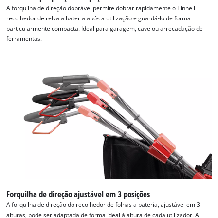
This content is not permitted to load due
A forquilha de direção dobrável permite dobrar rapidamente o Einhell
to trackers that are not disclosed to the
recolhedor de relva a bateria após a utilização e guardá-lo de forma
visitor. The website owner needs to setup
particularmente compacta. Ideal para garagem, cave ou arrecadação de
the site with their CMP to add this content
ferramentas.
to the list of technologies used.
Powered by
Usercentrics Consent
Management Platform
Forquilha de direção ajustável em 3 posições
A forquilha de direção do recolhedor de folhas a bateria, ajustável em 3
alturas, pode ser adaptada de forma ideal à altura de cada utilizador. A