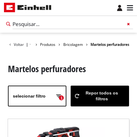
Voltar
|
Produtos
Bricolagem
Martelos perfuradores
Martelos perfuradores
Repor todos os
selecionar filtro
1
filtros
Português
PT
Português