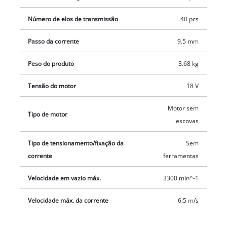
tensão da corrente pode ser ajustada sem ferramentas, e
também não são necessárias ferramentas para trocar a
Número de elos de transmissão
40 pcs
corrente. O recipiente de óleo de 150 ml da lubrificação
Passo da corrente
9.5 mm
automática da corrente pode ser reatestado de forma
confortável, se necessário, graças à grande abertura de
Peso do produto
3.68 kg
enchimento para óleo. É fornecido sem bateria e sem
carregador.
Tensão do motor
18 V
Motor sem
Tipo de motor
escovas
Tipo de tensionamento/fixação da
Sem
corrente
ferramentas
Velocidade em vazio máx.
3300 min^-1
Velocidade máx. da corrente
6.5 m/s