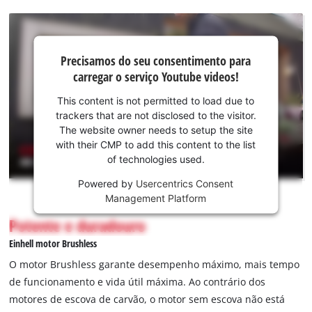
Precisamos do
Precisamos do seu consentimento para
seu
carregar o serviço Youtube videos!
consentimento
para carregar o
This content is not permitted to load due to
serviço
trackers that are not disclosed to the visitor.
Youtube!
The website owner needs to setup the site
with their CMP to add this content to the list
This
of technologies used.
content
is
Powered by
Usercentrics Consent
not
Management Platform
permitted
Potente e duradouro
to
load
Einhell motor Brushless
due
O motor Brushless garante desempenho máximo, mais tempo
to
de funcionamento e vida útil máxima. Ao contrário dos
trackers
motores de escova de carvão, o motor sem escova não está
that