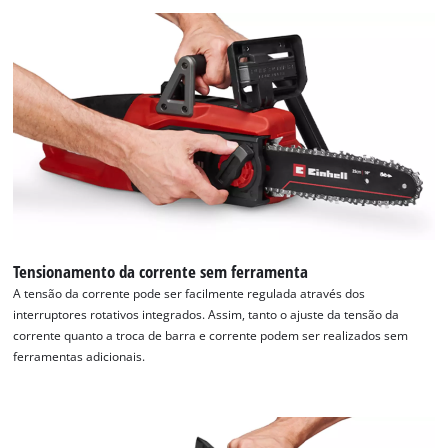
Precisamos do seu consentimento para
carregar o serviço Google Maps!
This content is not permitted to load due
to trackers that are not disclosed to the
visitor. The website owner needs to setup
the site with their CMP to add this content
to the list of technologies used.
Tensionamento da corrente sem ferramenta
Powered by
Usercentrics Consent
A tensão da corrente pode ser facilmente regulada através dos
Management Platform
interruptores rotativos integrados. Assim, tanto o ajuste da tensão da
corrente quanto a troca de barra e corrente podem ser realizados sem
ferramentas adicionais.