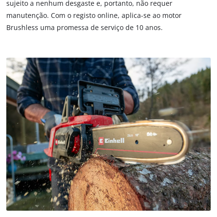
are
sujeito a nenhum desgaste e, portanto, não requer
not
manutenção. Com o registo online, aplica-se ao motor
disclosed
Brushless uma promessa de serviço de 10 anos.
to
the
visitor.
The
website
owner
needs
to
setup
the
site
with
their
CMP
to
add
this
content
to