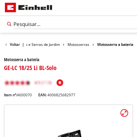
dim
Voltar
Tesouras e Serras de Jardim
|
Motosserras
Motosserra a bateria
Motosserra a bateria
GE-LC 18/25 Li BL-Solo
Item nº:
4600070
EAN:
4006825682977
Português
PT
Português