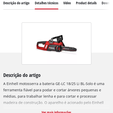
Descrição do artigo
Detalhes técnicos
Video
Product details
Downlo
Descrição do artigo
A Einhell motosserra a bateria GE-LC 18/25 Li BL-Solo é uma
ferramenta fiável para podar e cortar árvores pequenas e
médias, para trabalhar lenha e para cortar e processar
madeira de construção. O aparelho é acionado pelo Einhell
motor Brushless. Este motor sem escovas oferece mais
Ver mais informações