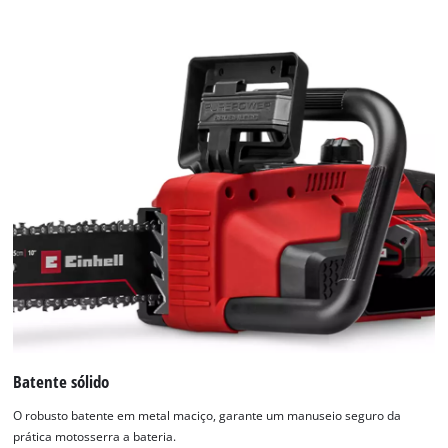
the
list
of
technologies
used.
Powered
by
Usercentrics
Consent
Management
Platform
Batente sólido
O robusto batente em metal maciço, garante um manuseio seguro da
prática motosserra a bateria.