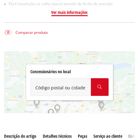
Fácil instalação na calha lateral através de fecho de pressão
Ver mais informações
Comparar produto
Concessionários no local
Código postal ou cidade
Descrição do artigo
Detalhes técnicos
Peças
Serviço ao cliente
Comen