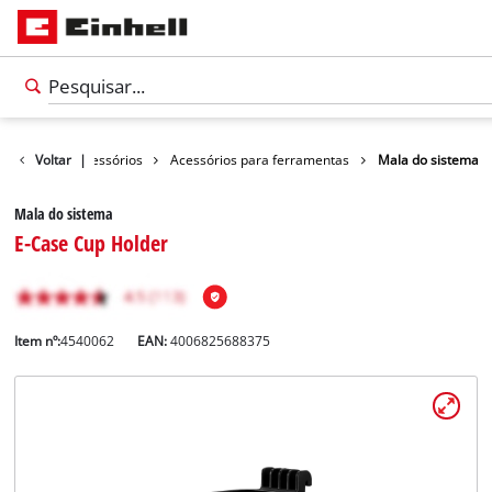
Voltar
Acessórios
|
Acessórios para ferramentas
Mala do sistema
Mala do sistema
E-Case Cup Holder
Item nº:
4540062
EAN:
4006825688375
Português
PT
Português