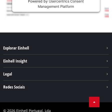
Powered by
Usercentrics Consent
Management Platform
Explorar Einhell
Sustentabilidade
Einhell Insight
Sistema de bateria
Sobre nós
Legal
Serviço
A Einhell no mundo
Contacto
Redes Sociais
Carreira
Aviso legal
Facebook
Política de privacidade
Youtube
Conformidade
© 2026 Einhell Portugal, Lda