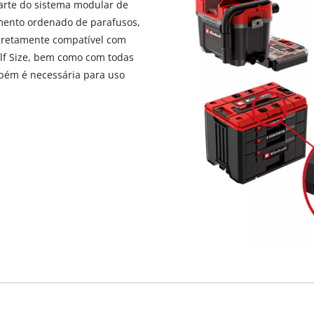
parte do sistema modular de
visitor. The website owner needs to setup
the site with their CMP to add this content
ento ordenado de parafusos,
to the list of technologies used.
iretamente compatível com
lf Size, bem como com todas
Powered by
Usercentrics Consent
Management Platform
mbém é necessária para uso