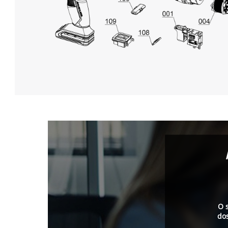
O 
do