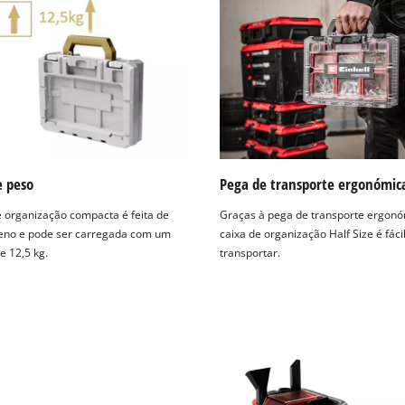
e peso
Pega de transporte ergonómic
e organização compacta é feita de
Graças à pega de transporte ergonó
leno e pode ser carregada com um
caixa de organização Half Size é fáci
 12,5 kg.
transportar.
Precisamos do seu consentimento para
carregar o serviço Google Maps!
This content is not permitted to load due
to trackers that are not disclosed to the