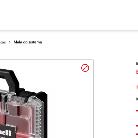
ntas
Mala do sistema
M
I