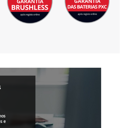
s
mos
s e