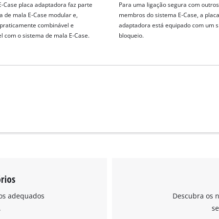
visitor. The website owner needs to setup
 E-Case placa adaptadora faz parte
Para uma ligação segura com outros
the site with their CMP to add this content
a de mala E-Case modular e,
membros do sistema E-Case, a plac
to the list of technologies used.
 praticamente combinável e
adaptadora está equipado com um s
l com o sistema de mala E-Case.
bloqueio.
Powered by
Usercentrics Consent
Management Platform
rios
ios adequados
Descubra os n
.
se