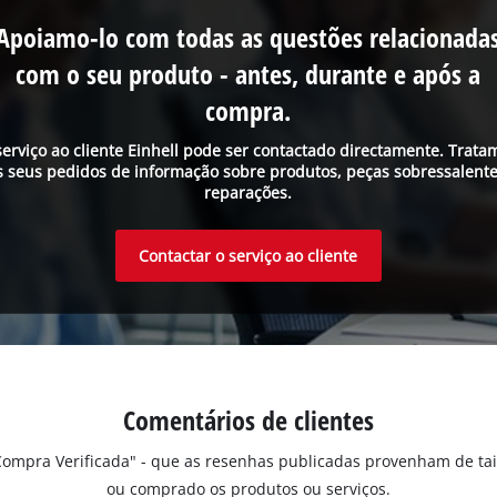
Apoiamo-lo com todas as questões relacionada
com o seu produto - antes, durante e após a
compra.
serviço ao cliente Einhell pode ser contactado directamente. Trata
s seus pedidos de informação sobre produtos, peças sobressalente
reparações.
Contactar o serviço ao cliente
Comentários de clientes
"Compra Verificada" - que as resenhas publicadas provenham de ta
ou comprado os produtos ou serviços.