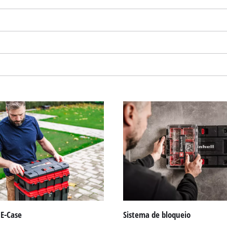
Precisamos do seu consentimento para
carregar o serviço Google Maps!
This content is not permitted to load due
 E-Case
Sistema de bloqueio
to trackers that are not disclosed to the