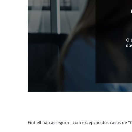
O 
do
Einhell não assegura - com excepção dos casos de 