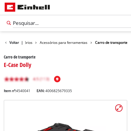
Voltar
Acessórios
|
Acessórios para ferramentas
Carro de transporte
Carro de transporte
E-Case Dolly
Item nº:
4540041
EAN:
4006825679335
Português
PT
Português