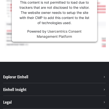
This content is not permitted to load due to
trackers that are not disclosed to the visitor.
The website owner needs to setup the site
with their CMP to add this content to the list
of technologies used.
Powered by
Usercentrics Consent
Management Platform
Explorar Einhell
Sustentabilidade
Einhell Insight
Sistema de bateria
Sobre nós
Legal
Serviço
A Einhell no mundo