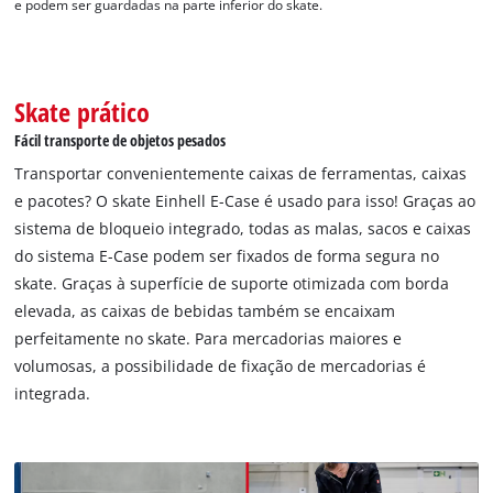
e podem ser guardadas na parte inferior do skate.
Skate prático
Fácil transporte de objetos pesados
Transportar convenientemente caixas de ferramentas, caixas
e pacotes? O skate Einhell E-Case é usado para isso! Graças ao
sistema de bloqueio integrado, todas as malas, sacos e caixas
do sistema E-Case podem ser fixados de forma segura no
skate. Graças à superfície de suporte otimizada com borda
elevada, as caixas de bebidas também se encaixam
Precisamos do seu consentimento para
carregar o serviço Google Maps!
perfeitamente no skate. Para mercadorias maiores e
volumosas, a possibilidade de fixação de mercadorias é
This content is not permitted to load due
integrada.
to trackers that are not disclosed to the
visitor. The website owner needs to setup
the site with their CMP to add this content
to the list of technologies used.