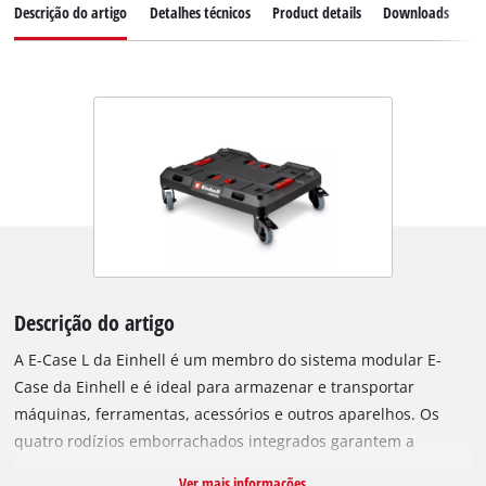
Descrição do artigo
Detalhes técnicos
Product details
Downloads
Pe
Descrição do artigo
A E-Case L da Einhell é um membro do sistema modular E-
Case da Einhell e é ideal para armazenar e transportar
máquinas, ferramentas, acessórios e outros aparelhos. Os
quatro rodízios emborrachados integrados garantem a
mobilidade do skate. Para fixação num só local, dois dos
Ver mais informações