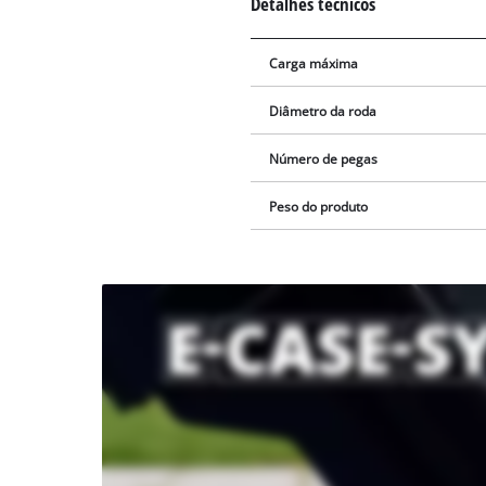
Detalhes técnicos
Carga máxima
Diâmetro da roda
Número de pegas
Peso do produto
Precisamos do
seu
consentimento
para carregar o
serviço
Youtube!