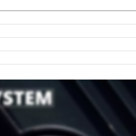
Precisamos do seu consentimento para
carregar o serviço Google Maps!
This content is not permitted to load due
to trackers that are not disclosed to the