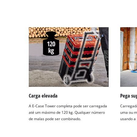
Management
Platform
Carga elevada
Pega su
A E-Case Tower completa pode ser carregada
Carregada
até um máximo de 120 kg. Qualquer número
uma ou m
de malas pode ser combinado.
usando a 