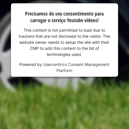
visitor. The website owner needs to setup
the site with their CMP to add this content
Precisamos do seu consentimento para
to the list of technologies used.
carregar o serviço Youtube videos!
Powered by
Usercentrics Consent
This content is not permitted to load due to
Management Platform
trackers that are not disclosed to the visitor. The
website owner needs to setup the site with their
CMP to add this content to the list of
technologies used.
Powered by
Usercentrics Consent Management
Platform