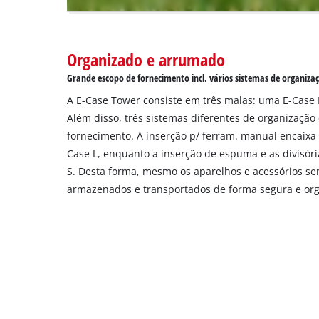
to
setup
the
site
Organizado e arrumado
with
Grande escopo de fornecimento incl. vários sistemas de organiza
their
CMP
A E-Case Tower consiste em três malas: uma E-Case 
to
Além disso, três sistemas diferentes de organização
add
fornecimento. A inserção p/ ferram. manual encaixa
this
Case L, enquanto a inserção de espuma e as divisóri
content
S. Desta forma, mesmo os aparelhos e acessórios se
to
the
armazenados e transportados de forma segura e or
list
of
technologies
used.
Powered
by
Usercentrics
Consent