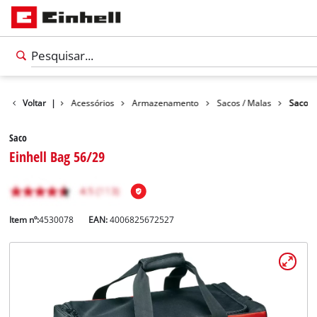
Voltar
|
Acessórios
Armazenamento
Sacos / Malas
Saco
Saco
Einhell Bag 56/29
Item nº:
4530078
EAN:
4006825672527
Português
PT
Português