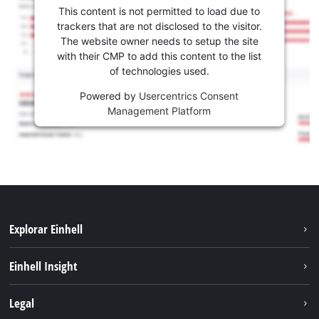
This content is not permitted to load due to
trackers that are not disclosed to the visitor.
The website owner needs to setup the site
with their CMP to add this content to the list
of technologies used.
Powered by
Usercentrics Consent
Management Platform
Explorar Einhell
Sustentabilidade
Einhell Insight
Sistema de bateria
Sobre nós
Legal
Serviço
A Einhell no mundo