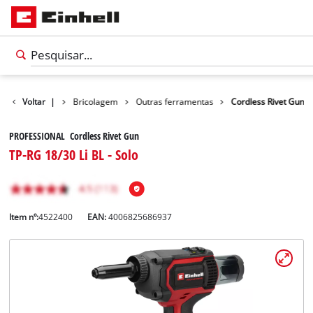
Produtos
Voltar
|
Bricolagem
Outras ferramentas
Cordless Rivet Gun
PROFESSIONAL Cordless Rivet Gun
TP-RG 18/30 Li BL - Solo
Item nº:
4522400
EAN:
4006825686937
Português
PT
Português