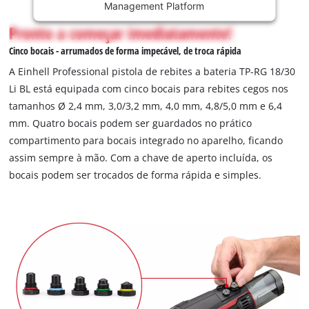
not
Management Platform
permitted
Pronto a começar imediatamente!
to
load
Cinco bocais - arrumados de forma impecável, de troca rápida
due
A Einhell Professional pistola de rebites a bateria TP-RG 18/30
to
Li BL está equipada com cinco bocais para rebites cegos nos
trackers
tamanhos Ø 2,4 mm, 3,0/3,2 mm, 4,0 mm, 4,8/5,0 mm e 6,4
that
are
mm. Quatro bocais podem ser guardados no prático
not
compartimento para bocais integrado no aparelho, ficando
disclosed
assim sempre à mão. Com a chave de aperto incluída, os
to
bocais podem ser trocados de forma rápida e simples.
the
visitor.
The
website
owner
needs
to
setup
the