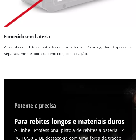
Fornecido sem bateria
A pistola de rebites a bat. é fornec. s/ bateria e s/ carregador. Disponíveis
separadamente, por ex. como conj. de iniciação.
Precisamos do seu consentimento para
carregar o serviço Google Maps!
This content is not permitted to load due
to trackers that are not disclosed to the
visitor. The website owner needs to setup
the site with their CMP to add this content
Potente e precisa
to the list of technologies used.
Powered by
Usercentrics Consent
Para rebites longos e materiais duros
Management Platform
A Einhell Professional pistola de rebites a bateria TP-
RG 18/30 Li BL destaca-se com uma força de tração