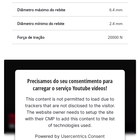
cinto permite guardar provisoriamente a pistola de rebites
Diâmetro máximo do rebite
6.4 mm
cegos de forma rápida. É ideal para um trabalho flexível na
obra ou na oficina. A pistola de rebites a bateria TP-RG 18/30
Diâmetro mínimo do rebite
2.4 mm
Li BL - Solo é fornecida sem bateria e sem carregador.
Disponíveis separadamente, por ex. como conj. de iniciação.
Força de tração
20000 N
Precisamos do
Precisamos do seu consentimento para
seu
carregar o serviço Youtube videos!
consentimento
para carregar o
This content is not permitted to load due to
serviço
trackers that are not disclosed to the visitor.
Youtube!
The website owner needs to setup the site
with their CMP to add this content to the list
This
of technologies used.
content
is
Powered by
Usercentrics Consent