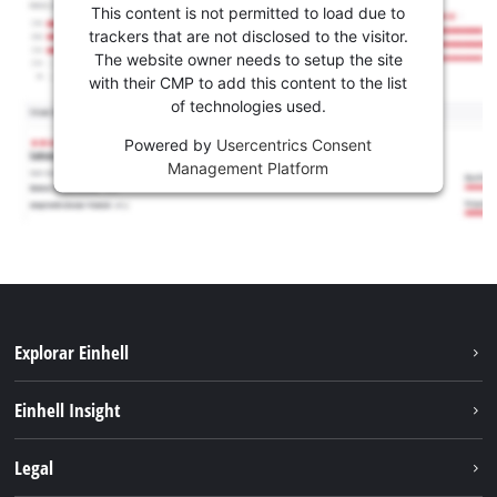
This content is not permitted to load due to
trackers that are not disclosed to the visitor.
The website owner needs to setup the site
with their CMP to add this content to the list
of technologies used.
Powered by
Usercentrics Consent
Management Platform
Explorar Einhell
Sustentabilidade
Einhell Insight
Sistema de bateria
Sobre nós
Legal
Serviço
A Einhell no mundo