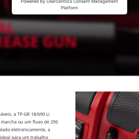
Powered by
Usercentrics Consent Management
visitor. The website owner needs to setup
Platform
the site with their CMP to add this content
to the list of technologies used.
Powered by
Usercentrics Consent
Management Platform
áveis, a TP-GR 18/690 Li
a marcha ou um fluxo de 295
lado eletronicamente, a
 ideal para um trabalho