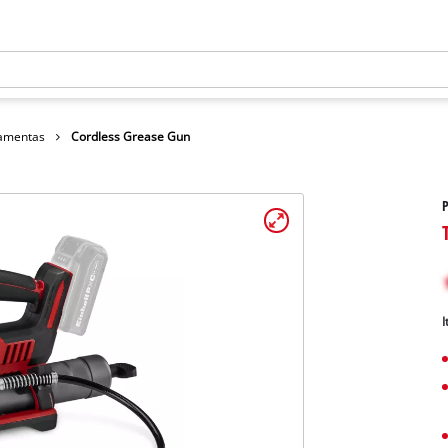
ramentas
Cordless Grease Gun
P
I