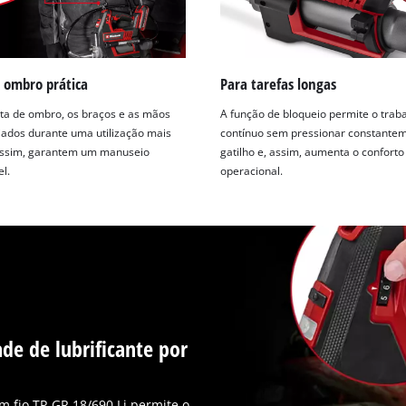
 ombro prática
Para tarefas longas
ta de ombro, os braços e as mãos
A função de bloqueio permite o trab
viados durante uma utilização mais
contínuo sem pressionar constante
assim, garantem um manuseio
gatilho e, assim, aumenta o conforto
l.
operacional.
de de lubrificante por
em fio TP-GR 18/690 Li permite o