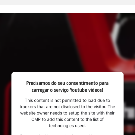
Precisamos do seu consentimento para
carregar o serviço Youtube videos!
This content is not permitted to load due to
Precisamos do seu consentimento para
trackers that are not disclosed to the visitor. The
website owner needs to setup the site with their
carregar o serviço Google Maps!
CMP to add this content to the list of
This content is not permitted to load due
technologies used.
to trackers that are not disclosed to the