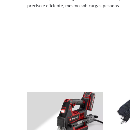
preciso e eficiente, mesmo sob cargas pesadas.
to
the
list
of
technologies
used.
Powered
by
Usercentrics
Consent
Management
Platform