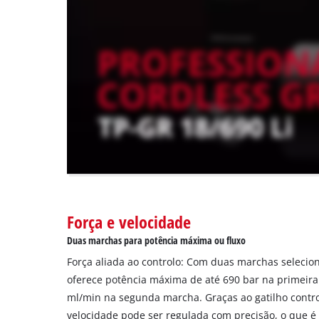
that
are
not
disclosed
to
the
visitor.
The
website
owner
needs
to
setup
the
site
Força e velocidade
with
Duas marchas para potência máxima ou fluxo
their
CMP
Força aliada ao controlo: Com duas marchas selecion
to
oferece potência máxima de até 690 bar na primeir
add
ml/min na segunda marcha. Graças ao gatilho contro
this
velocidade pode ser regulada com precisão, o que é
content