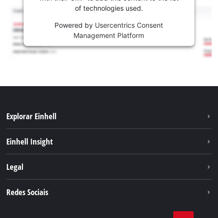
of technologies used.
Powered by
Usercentrics Consent
Management Platform
Explorar Einhell
Sustentabilidade
Einhell Insight
Sistema de bateria
Sobre nós
Legal
Serviço
A Einhell no mundo
Contacto
Redes Sociais
Carreira
Aviso legal
Facebook
Política de privacidade