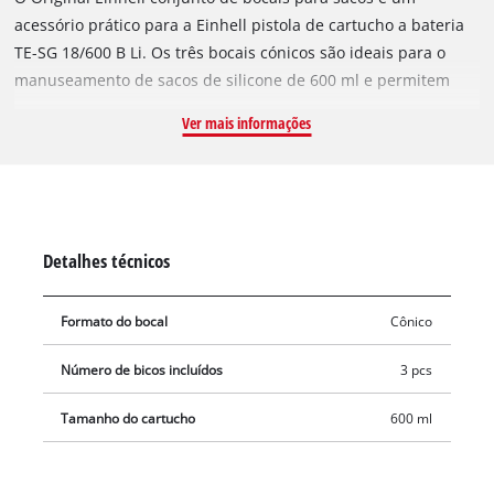
acessório prático para a Einhell pistola de cartucho a bateria
TE-SG 18/600 B Li. Os três bocais cónicos são ideais para o
manuseamento de sacos de silicone de 600 ml e permitem
uma aplicação uniforme e controlada do material. Graças à
Ver mais informações
montagem sem ferramentas, os bocais podem ser colocados
ou substituídos rapidamente. A ponta arredondada permite
uma aplicação precisa, enquanto o que anel de vedação
integrado reduz a fuga de silicone entre o saco e o bocal. Ao
cortar a ponta, o diâmetro da abertura pode ser ajustado
Detalhes técnicos
individualmente à respetiva aplicação. O conjunto é ideal
como peça de reposição ou complemento para trabalhos
Formato do bocal
Cônico
precisos de vedação e rejuntamento.
Número de bicos incluídos
3 pcs
Tamanho do cartucho
600 ml