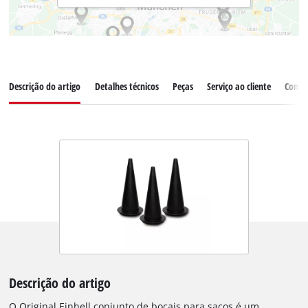
Descrição do artigo
Detalhes técnicos
Peças
Serviço ao cliente
Comen
Descrição do artigo
O Original Einhell conjunto de bocais para sacos é um