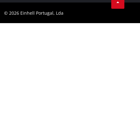
Youtube
Conformidade
© 2026 Einhell Portugal, Lda
Instagram
Declaração de Acessibilidade
Linkedin