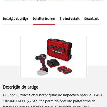
Descrição do artigo
Detalhes técnicos
Product details
Downloads
Pe
Descrição do artigo
O Einhell Professional berbequim de impacto a bateria TP-CD
18/50-C Li-i BL (2x3Ah) faz parte da potente plataforma de
baterias Power X-Change, na qual as baterias Power X-