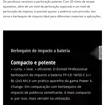
De parafusos sensíveis a perfuração potente: Com 20 níveis de torque
ajustáveis, além de um nível de perfuração separado e um nível de
perfuração de impacto, é possível ajustar a potência com precisão. Isto
torna a berbequim de impacto ideal para diferentes materiais e aplicações.
Berbequim de impacto a bateria
Compacto e potente
+ curta, + leve, + eficiente: O Einhell Professional
berbequim de impacto a bateria TP-CD 18/50-C Li-i
BL (2x3 Ah) é um prático aparelho da gama Power X-
Change. Em comparação com berbequins de
impacto de potência semelhante, é mais compacto
e, por isso, mais versátil na utilização.
Precisamos do seu consentimento para