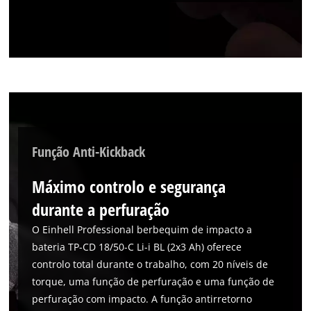
carregar o serviço Google Maps!
This content is not permitted to load due
to trackers that are not disclosed to the
visitor. The website owner needs to setup
the site with their CMP to add this content
to the list of technologies used.
Powered by
Usercentrics Consent
Management Platform
Função Anti-Kickback
Máximo controlo e segurança
durante a perfuração
O Einhell Professional berbequim de impacto a
bateria TP-CD 18/50-C Li-i BL (2x3 Ah) oferece
controlo total durante o trabalho, com 20 níveis de
torque, uma função de perfuração e uma função de
perfuração com impacto. A função antirretorno