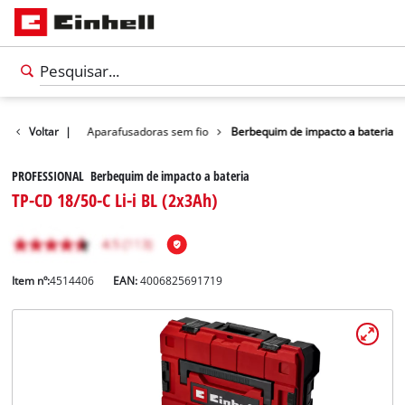
Bricolagem
Voltar
|
Aparafusadoras sem fio
Berbequim de impacto a bateria
PROFESSIONAL Berbequim de impacto a bateria
TP-CD 18/50-C Li-i BL (2x3Ah)
Item nº:
4514406
EAN:
4006825691719
Português
PT
Português