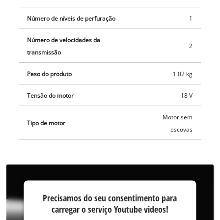
LED ilumina a área trabalho de forma eficaz. O Einhell
Professional berbequim aparafusador sem fio TP-CD 18/70-C
Número de níveis de perfuração
1
Li BL – Solo é fornecido sem bateria e carregador. Estes estão
Número de velocidades da
disponíveis separadamente, por exemplo como um conjunto
2
transmissão
de iniciação.
Peso do produto
1.02 kg
Tensão do motor
18 V
Motor sem
Tipo de motor
escovas
Precisamos do
Precisamos do seu consentimento para
seu
carregar o serviço Youtube videos!
consentimento