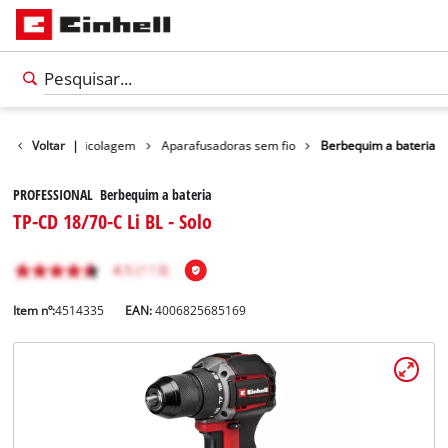
Produtos
Voltar
Bricolagem
|
Aparafusadoras sem fio
Berbequim a bateria
PROFESSIONAL Berbequim a bateria
TP-CD 18/70-C Li BL - Solo
Item nº:
4514335
EAN:
4006825685169
Português
PT
Português