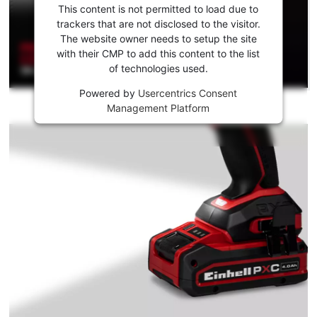
para carregar o
This content is not permitted to load due to
serviço
trackers that are not disclosed to the visitor.
Youtube!
The website owner needs to setup the site
with their CMP to add this content to the list
This
of technologies used.
content
is
Powered by
Usercentrics Consent
not
Management Platform
permitted
to
load
due
to
trackers
that
are
not
disclosed
to
the
visitor.
The