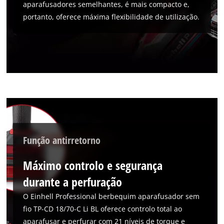
aparafusadores semelhantes, é mais compacto e,
portanto, oferece máxima flexibilidade de utilização.
Precisamos do seu consentimento para
carregar o serviço Google Maps!
This content is not permitted to load due
Função antirretorno
to trackers that are not disclosed to the
visitor. The website owner needs to setup
Máximo controlo e segurança
the site with their CMP to add this content
durante a perfuração
to the list of technologies used.
O Einhell Professional berbequim aparafusador sem
Powered by
Usercentrics Consent
Management Platform
fio TP-CD 18/70-C Li BL oferece controlo total ao
aparafusar e perfurar com 21 níveis de torque e