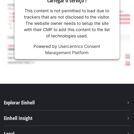
carregar o serviço !
This content is not permitted to load due to
trackers that are not disclosed to the visitor.
The website owner needs to setup the site
with their CMP to add this content to the list
of technologies used.
Powered by
Usercentrics Consent
Management Platform
Explorar Einhell
Sustentabilidade
Einhell Insight
Sistema de bateria
Sobre nós
Legal
Serviço