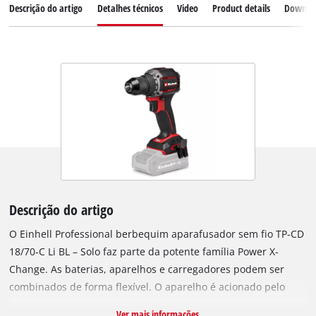
Descrição do artigo
Detalhes técnicos
Video
Product details
Downlo
Descrição do artigo
O Einhell Professional berbequim aparafusador sem fio TP-CD
18/70-C Li BL – Solo faz parte da potente família Power X-
Change. As baterias, aparelhos e carregadores podem ser
combinados de forma flexível. O aparelho é acionado pelo
Einhell motor Brushless. Este motor sem escovas oferece mais
Ver mais informações