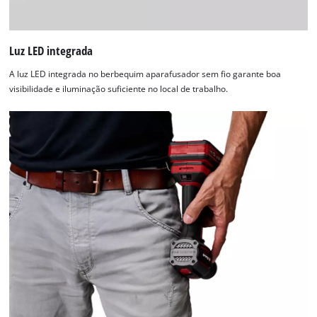
website
owner
needs
Luz LED integrada
to
setup
A luz LED integrada no berbequim aparafusador sem fio garante boa
the
visibilidade e iluminação suficiente no local de trabalho.
site
with
their
CMP
to
add
this
content
to
the
list
of
technologies
used.