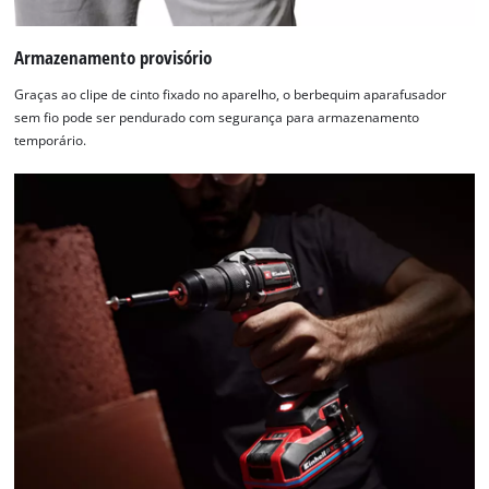
Powered
by
Usercentrics
Armazenamento provisório
Consent
Graças ao clipe de cinto fixado no aparelho, o berbequim aparafusador
Management
sem fio pode ser pendurado com segurança para armazenamento
Platform
temporário.