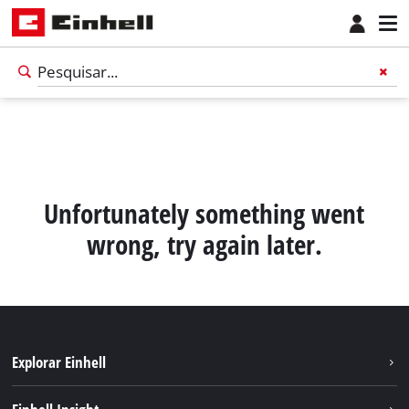
Unfortunately something went
wrong, try again later.
Explorar Einhell
Português
PT
Português
Sustentabilidade