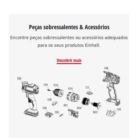
Peças sobressalentes & Acessórios
Encontre peças sobressalentes ou acessórios adequados
para os seus produtos Einhell.
Descobrir mais
Precisamos do seu consentimento para
carregar o serviço Google Maps!
This content is not permitted to load due
to trackers that are not disclosed to the
visitor. The website owner needs to setup
the site with their CMP to add this content
to the list of technologies used.
Powered by
Usercentrics Consent