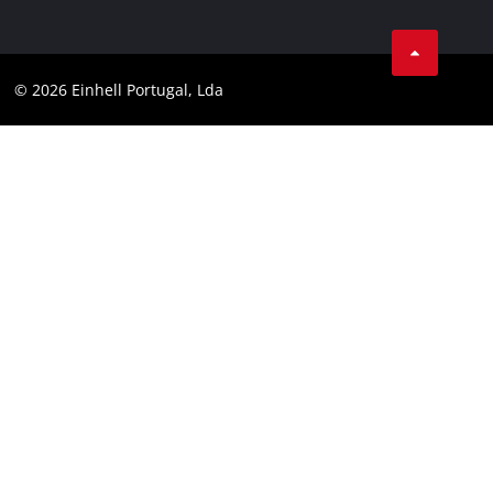
Aviso legal
Facebook
Política de privacidade
Youtube
Conformidade
© 2026 Einhell Portugal, Lda
Instagram
Declaração de Acessibilidade
Linkedin