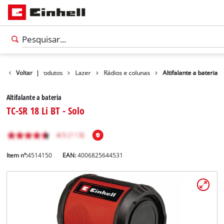
Voltar
|
Produtos
Lazer
Rádios e colunas
Altifalante a bateria
Altifalante a bateria
TC-SR 18 Li BT - Solo
Item nº:
4514150
EAN:
4006825644531
Português
PT
Português