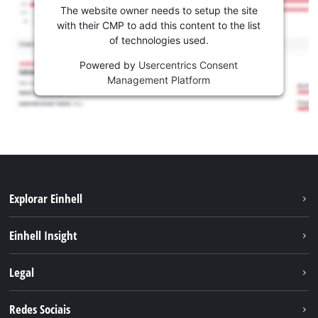
The website owner needs to setup the site
with their CMP to add this content to the list
of technologies used.
Powered by
Usercentrics Consent
Management Platform
Explorar Einhell
Sustentabilidade
Einhell Insight
Sistema de bateria
Sobre nós
Legal
Serviço
A Einhell no mundo
Contacto
Redes Sociais
Carreira