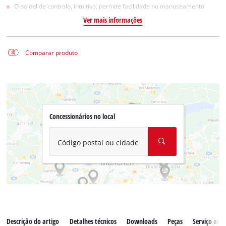
O painel de controlo, intuitivo, permite facilidade no manuseamento
Ver mais informações
Comparar produto
Concessionários no local
Código postal ou cidade
Descrição do artigo
Detalhes técnicos
Downloads
Peças
Serviço ao c