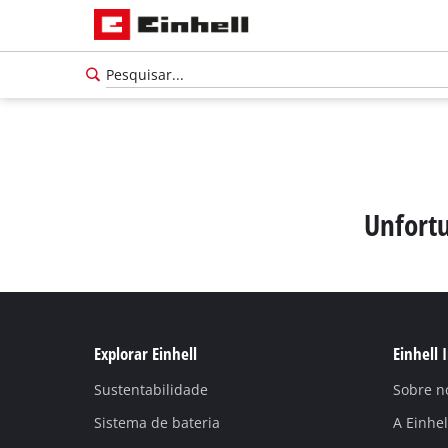
Unfortu
Explorar Einhell
Einhell 
Sustentabilidade
Sobre n
Português
PT
Português
Sistema de bateria
A Einhe