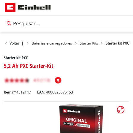
ema de bateria
Voltar
|
Baterias e carregadores
Starter Kits
Starter kit PXC
Starter kit PXC
5,2 Ah PXC Starter-Kit
Item nº:
4512147
EAN:
4006825675153
Português
PT
Português