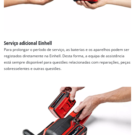
Precisamos do seu consentimento para
Serviço adicional Einhell
carregar o serviço Google Maps!
Para prolongar o período de serviço, as baterias e os aparelhos podem ser
This content is not permitted to load due
registados diretamente na Einhell. Desta forma, a equipa de assistência
to trackers that are not disclosed to the
está sempre disponível para questões relacionadas com reparações, peças
visitor. The website owner needs to setup
sobresselentes e outras questões.
the site with their CMP to add this content
to the list of technologies used.
Powered by
Usercentrics Consent
Management Platform