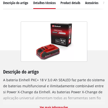
Descrição do artigo
Detalhes técnicos
Product details
Acessórios
Peç
Descrição do artigo
A bateria Einhell PXC+ 18 V 3,0 Ah SEALED faz parte do sistema
de baterias multifuncional e ilimitadamente combinável entre
si Power X-Change da Einhell. As baterias Power X-Change de
aplicação universal alimentam todas as ferramentas sem fio
de toda a família de produtos na área do jardim e da oficina
Ver mais informações