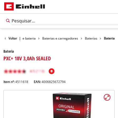
Sistema de bateria
Voltar
|
Baterias e carregadores
Baterias
Bateria
Bateria
PXC+ 18V 3,0Ah SEALED
Item nº:
4511618
EAN:
4006825672794
Português
PT
Português