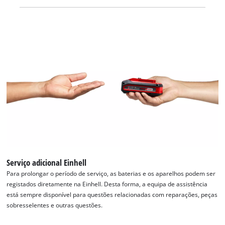
gestão ativa da bateria controlado por processo ABS
monitoriza constantemente os parâmetros da bateria através
do microprocessador integrado. Deste modo, garante o mais
alto nível de segurança, o excelente desempenho do
dispositivo, o máximo tempo de funcionamento e a máxima
vida útil. O estado atual da carga pode ser verificado através
de um indicador LED de 3 níveis. Graças à sua construção, a
caixa resiste à corrosão e às influências mecânicas. O
revestimento de borracha dá à bateria uma elevada proteção
contra impactos e uma boa aderência. Com a ajuda da
cavidade de pega, esta pode ser facilmente removida de todos
os aparelhos. O fornecimento é feito sem carregador. Este
está disponível em separado.
Serviço adicional Einhell
Para prolongar o período de serviço, as baterias e os aparelhos podem ser
registados diretamente na Einhell. Desta forma, a equipa de assistência
está sempre disponível para questões relacionadas com reparações, peças
sobresselentes e outras questões.