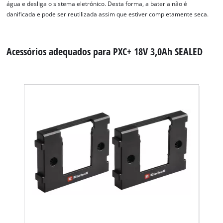
to trackers that are not disclosed to the
água e desliga o sistema eletrónico. Desta forma, a bateria não é
visitor. The website owner needs to setup
danificada e pode ser reutilizada assim que estiver completamente seca.
the site with their CMP to add this content
to the list of technologies used.
Acessórios adequados para PXC+ 18V 3,0Ah SEALED
Powered by
Usercentrics Consent
Management Platform