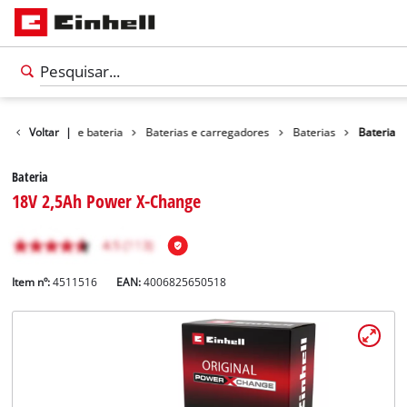
Sistema de bateria
Voltar
|
Baterias e carregadores
Baterias
Bateria
Bateria
18V 2,5Ah Power X-Change
Item nº:
4511516
EAN:
4006825650518
Português
PT
Português