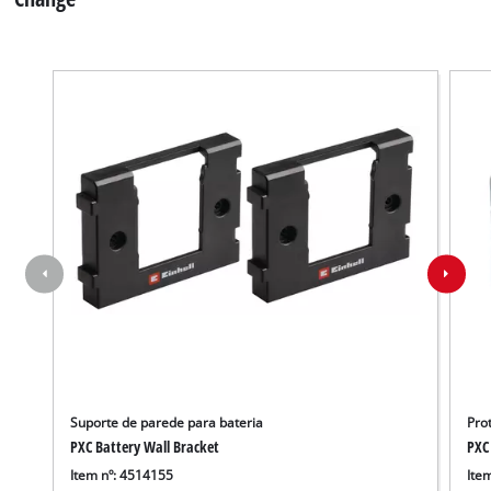
Suporte de parede para bateria
Pro
PXC Battery Wall Bracket
PXC
Item nº: 4514155
Ite