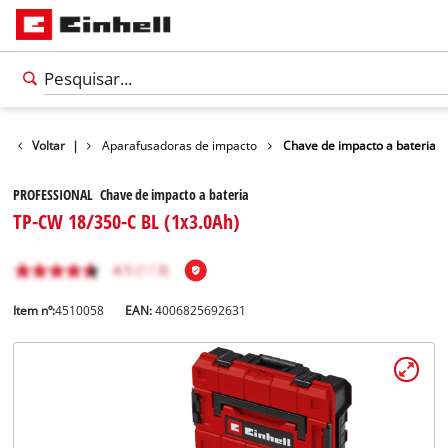
ara automóvel
Voltar
|
Aparafusadoras de impacto
Chave de impacto a bateria
PROFESSIONAL Chave de impacto a bateria
TP-CW 18/350-C BL (1x3.0Ah)
Item nº:
4510058
EAN:
4006825692631
Português
PT
Português