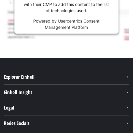
with their CMP to add this content to the list
of technologies used.
Powered by
Usercentrics Consent
Management Platform
Explorar Einhell
Sustentabilidade
Einhell Insight
Sistema de bateria
Sobre nós
Legal
Serviço
A Einhell no mundo
Contacto
Redes Sociais
Carreira
Aviso legal