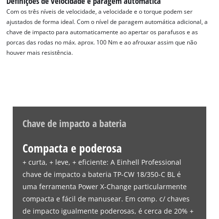
Definições de velocidade e paragem automática
Com os três níveis de velocidade, a velocidade e o torque podem ser
ajustados de forma ideal. Com o nível de paragem automática adicional, a
chave de impacto para automaticamente ao apertar os parafusos e as
porcas das rodas no máx. aprox. 100 Nm e ao afrouxar assim que não
houver mais resistência.
Chave de impacto a bateria
Compacta e poderosa
+ curta, + leve, + eficiente: A Einhell Professional
chave de impacto a bateria TP-CW 18/350-C BL é
uma ferramenta Power X-Change particularmente
compacta e fácil de manusear. Em comp. c/ chaves
de impacto igualmente poderosas, é cerca de 20% +