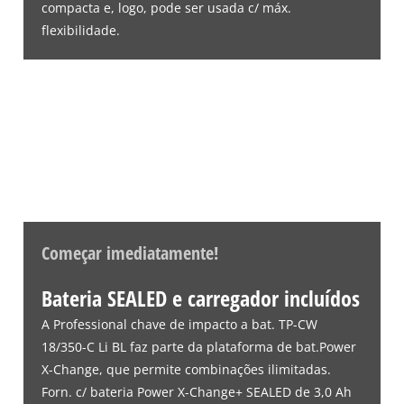
compacta e, logo, pode ser usada c/ máx.
flexibilidade.
Precisamos do seu consentimento para
carregar o serviço Google Maps!
This content is not permitted to load due
to trackers that are not disclosed to the
visitor. The website owner needs to setup
the site with their CMP to add this content
to the list of technologies used.
Powered by
Usercentrics Consent
Management Platform
Começar imediatamente!
Bateria SEALED e carregador incluídos
A Professional chave de impacto a bat. TP-CW
18/350-C Li BL faz parte da plataforma de bat.Power
X-Change, que permite combinações ilimitadas.
Forn. c/ bateria Power X-Change+ SEALED de 3,0 Ah