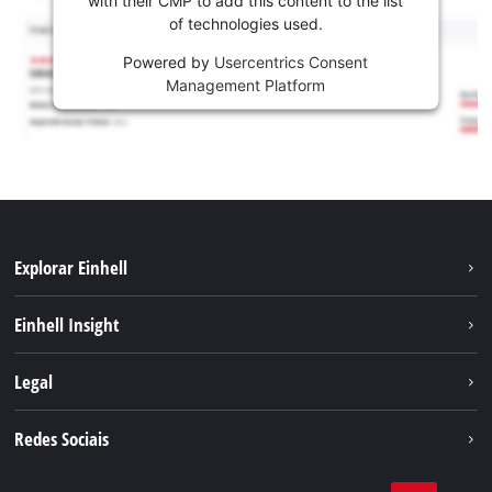
of technologies used.
Powered by
Usercentrics Consent
Management Platform
Explorar Einhell
Sustentabilidade
Einhell Insight
Sistema de bateria
Sobre nós
Legal
Serviço
A Einhell no mundo
Contacto
Redes Sociais
Carreira
Aviso legal
Facebook