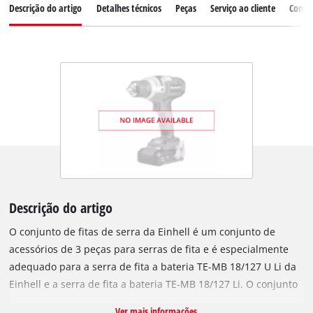
Descrição do artigo
Detalhes técnicos
Peças
Serviço ao cliente
Comen
Descrição do artigo
O conjunto de fitas de serra da Einhell é um conjunto de
acessórios de 3 peças para serras de fita e é especialmente
adequado para a serra de fita a bateria TE-MB 18/127 U Li da
Einhell e a serra de fita a bateria TE-MB 18/127 Li. O conjunto
contém três fitas de serra de fita. Se uma lâmina de serra
Ver mais informações