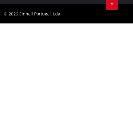
Política de privacidade
Youtube
Conformidade
© 2026 Einhell Portugal, Lda
Instagram
Declaração de Acessibilidade
Linkedin