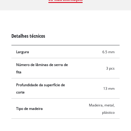
estiver gasta e embotada, pode simplesmente ser trocada por
uma nova fita de serra. Adequadas para madeira macia,
madeira dura, aço e PVC As lâminas de serra têm 1141 mm de
comp., 13 mm de larg. e 0,65 mm de espes. e têm uma dist.
dos dentes de 10 - 14 dentes por polegada.
Detalhes técnicos
Largura
6.5 mm
Número de lâminas de serra de
3 pcs
fita
Profundidade da superfície de
13 mm
corte
Madeira, metal,
Tipo de madeira
plástico