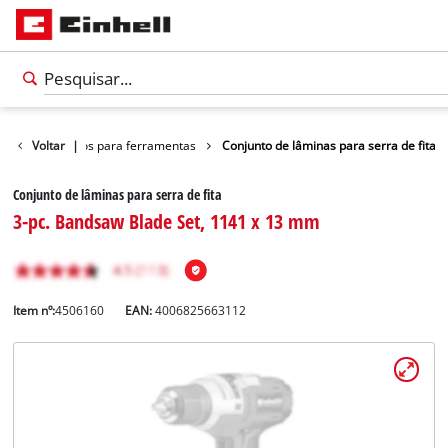
os
Voltar
Acessórios para ferramentas
|
Conjunto de lâminas para serra de fita
Conjunto de lâminas para serra de fita
3-pc. Bandsaw Blade Set, 1141 x 13 mm
Item nº:
4506160
EAN:
4006825663112
Português
PT
Português