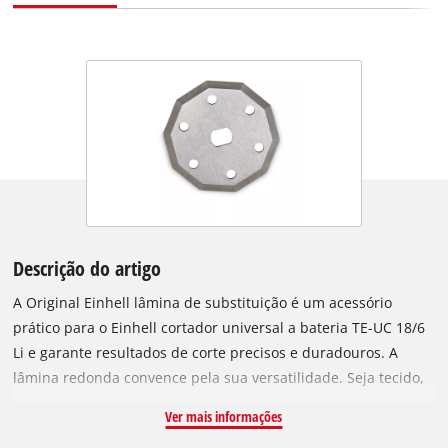
Descrição do artigo
A Original Einhell lâmina de substituição é um acessório
prático para o Einhell cortador universal a bateria TE-UC 18/6
Li e garante resultados de corte precisos e duradouros. A
lâmina redonda convence pela sua versatilidade. Seja tecido,
borracha, cartão, relva artificial, pele, linóleo, plástico, PVC ou
Ver mais informações
alcatifa – materiais com uma espessura até 6 mm podem ser