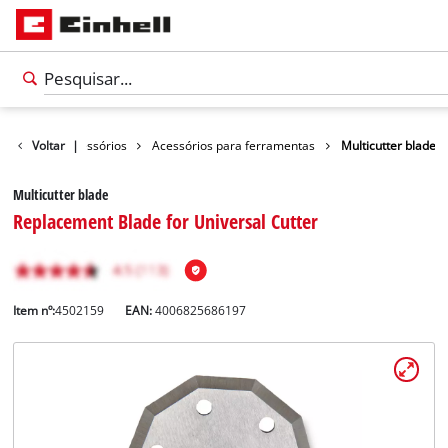
Voltar
Acessórios
|
Acessórios para ferramentas
Multicutter blade
Multicutter blade
Replacement Blade for Universal Cutter
Item nº:
4502159
EAN:
4006825686197
Português
PT
Português