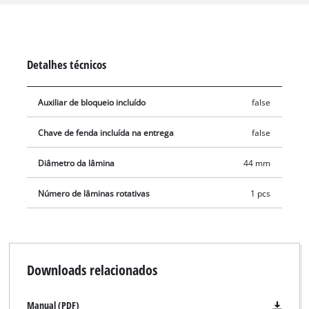
cortados de forma limpa e sem esforço. A lâmina de afiação
automática reduz a manutenção e aumenta a vida útil da
lâmina. É fornecida uma lâmina de substituição.
Detalhes técnicos
Auxiliar de bloqueio incluído
false
Chave de fenda incluída na entrega
false
Diâmetro da lâmina
44 mm
Número de lâminas rotativas
1 pcs
Downloads relacionados
Manual (PDF)