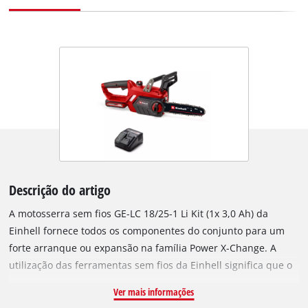
Descrição do artigo
A motosserra sem fios GE-LC 18/25-1 Li Kit (1x 3,0 Ah) da
Einhell fornece todos os componentes do conjunto para um
forte arranque ou expansão na família Power X-Change. A
utilização das ferramentas sem fios da Einhell significa que o
raio de ação dos ambiciosos entusiastas da bricolage e dos
Ver mais informações
jardineiros amadores é quase ilimitado: Tropeçar devido à