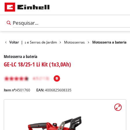
dim
Voltar
Tesouras e Serras de Jardim
|
Motosserras
Motosserra a bateria
Motosserra a bateria
GE-LC 18/25-1 Li Kit (1x3,0Ah)
Item nº:
4501760
EAN:
4006825608335
Português
PT
Português