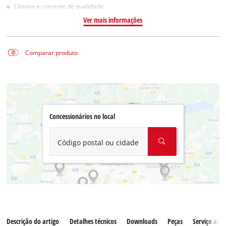
Lâmina e corrente de qualidade
Ver mais informações
Comparar produto
Concessionários no local
Código postal ou cidade
Descrição do artigo
Detalhes técnicos
Downloads
Peças
Serviço ao c