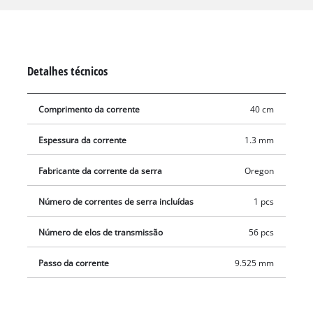
transmissão individuais têm uma espessura de 1,3 mm. As
motosserras com este tipo de corrente são ideais para serrar
troncos ou árvores de médio a grande porte. A entrega não
inclui a barra.
Detalhes técnicos
Comprimento da corrente
40 cm
Espessura da corrente
1.3 mm
Fabricante da corrente da serra
Oregon
Número de correntes de serra incluídas
1 pcs
Número de elos de transmissão
56 pcs
Passo da corrente
9.525 mm