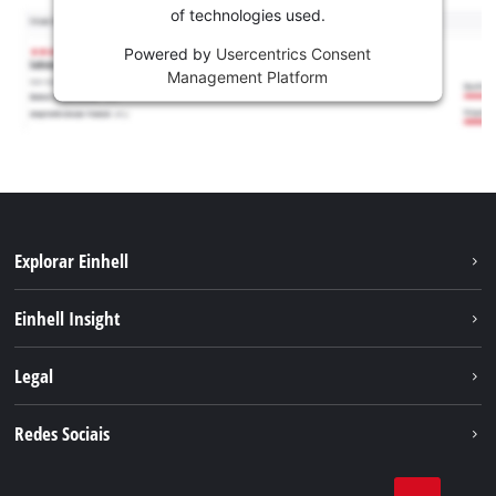
of technologies used.
Powered by
Usercentrics Consent
Management Platform
Explorar Einhell
Sustentabilidade
Einhell Insight
Sistema de bateria
Sobre nós
Legal
Serviço
A Einhell no mundo
Contacto
Redes Sociais
Carreira
Aviso legal
Facebook
Política de privacidade