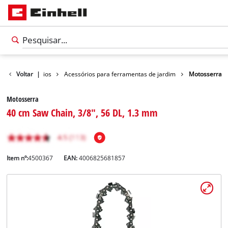
Voltar
Acessórios
|
Acessórios para ferramentas de jardim
Motosserra
Motosserra
40 cm Saw Chain, 3/8", 56 DL, 1.3 mm
Item nº:
4500367
EAN:
4006825681857
Português
PT
Português