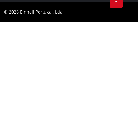
Youtube
Conformidade
© 2026 Einhell Portugal, Lda
Instagram
Declaração de Acessibilidade
Linkedin