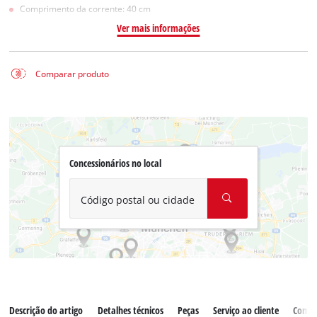
Comprimento da corrente: 40 cm
Ver mais informações
Comparar produto
Concessionários no local
Código postal ou cidade
Descrição do artigo
Detalhes técnicos
Peças
Serviço ao cliente
Comen