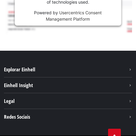
of technologies used.
Powered by
Usercentrics Consent
Management Platform
Explorar Einhell
Sustentabilidade
Einhell Insight
Sistema de bateria
Sobre nós
Legal
Serviço
A Einhell no mundo
Contacto
Redes Sociais
Carreira
Aviso legal
Facebook
Política de privacidade