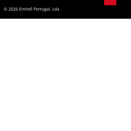
Youtube
Conformidade
© 2026 Einhell Portugal, Lda
Instagram
Declaração de Acessibilidade
Linkedin