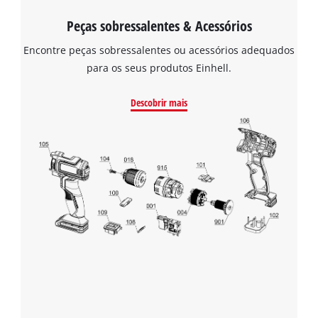
Peças sobressalentes & Acessórios
Encontre peças sobressalentes ou acessórios adequados
para os seus produtos Einhell.
Descobrir mais
Precisamos do seu consentimento para
carregar o serviço Google Maps!
This content is not permitted to load due
to trackers that are not disclosed to the
visitor. The website owner needs to setup
the site with their CMP to add this content
to the list of technologies used.
Powered by
Usercentrics Consent
Management Platform