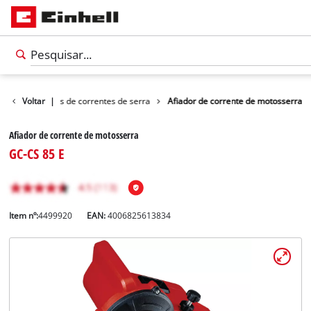
em
Voltar
Afiadores de correntes de serra
|
Afiador de corrente de motosserra
Afiador de corrente de motosserra
GC-CS 85 E
Item nº:
4499920
EAN:
4006825613834
Português
PT
Português